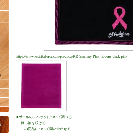
https://www.krstrikeforce.com/products/KR-Shammy-Pink-ribbons-black-pink
）
■ボールのスペックについて調べる
・
買い物を続ける
・
この商品について問い合わせる