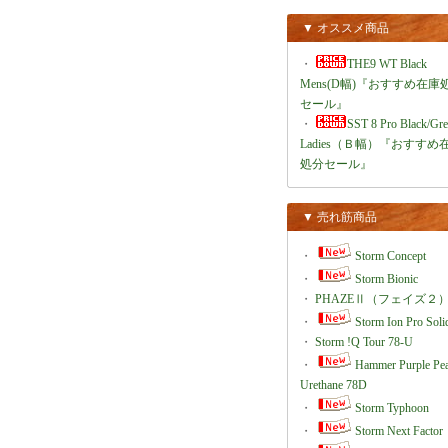
▼ オススメ商品
・
THE9 WT Black
Mens(D幅)『おすすめ在庫
セール』
・
SST 8 Pro Black/Gr
Ladies（Ｂ幅）『おすすめ
処分セール』
▼ 売れ筋商品
・
Storm Concept
・
Storm Bionic
・
PHAZEⅡ（フェイズ２
・
Storm Ion Pro Soli
・
Storm !Q Tour 78-U
・
Hammer Purple Pea
Urethane 78D
・
Storm Typhoon
・
Storm Next Factor