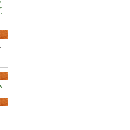
k
ャッ
・
ら