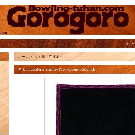
|
ホーム
ホーム
＞
タオル（在庫あり）
▼ KR Strikeforce Shammy Pink Ribbons Black/Pink