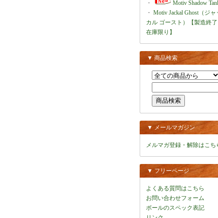
・
Motiv Shadow Tan
・
Motiv Jackal Ghost（ジ
カル ゴースト）【製造終了
在庫限り】
▼ 商品検索
▼ メールマガジン
メルマガ登録・解除はこち
▼ フリーページ
よくある質問はこちら
お問い合わせフォーム
ボールのスペック表記
リンク