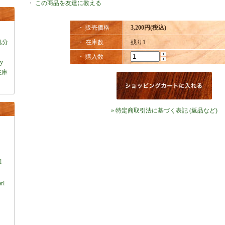
・
この商品を友達に教える
・ 販売価格
3,200円(税込)
処分
・ 在庫数
残り1
・ 購入数
ey
在庫
» 特定商取引法に基づく表記 (返品など)
）
d
rl