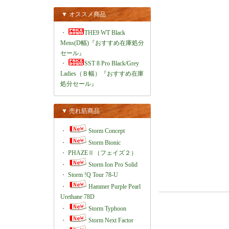
▼ オススメ商品
・
THE9 WT Black
Mens(D幅)『おすすめ在庫処分
セール』
・
SST 8 Pro Black/Grey
Ladies（Ｂ幅）『おすすめ在庫
処分セール』
▼ 売れ筋商品
・
Storm Concept
・
Storm Bionic
・
PHAZEⅡ（フェイズ２）
・
Storm Ion Pro Solid
・
Storm !Q Tour 78-U
・
Hammer Purple Pearl
Urethane 78D
・
Storm Typhoon
・
Storm Next Factor