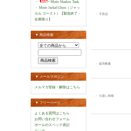
・
Motiv Shadow Tank
・
Motiv Jackal Ghost（ジャッ
カル ゴースト）【製造終了・
・ 不良品
在庫限り】
▼ 商品検索
・ 販売数量
▼ メールマガジン
メルマガ登録・解除はこちら
・ 引渡し時期
▼ フリーページ
よくある質問はこちら
お問い合わせフォーム
ボールのスペック表記
リンク