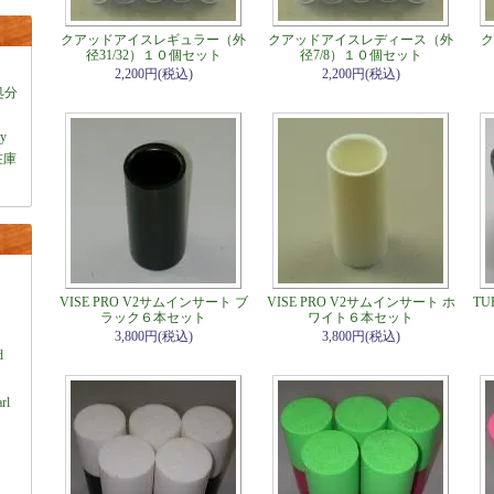
クアッドアイスレギュラー（外
クアッドアイスレディース（外
ク
径31/32）１０個セット
径7/8）１０個セット
2,200円(税込)
2,200円(税込)
処分
ey
在庫
VISE PRO V2サムインサート ブ
VISE PRO V2サムインサート ホ
T
ラック６本セット
ワイト６本セット
）
3,800円(税込)
3,800円(税込)
d
rl