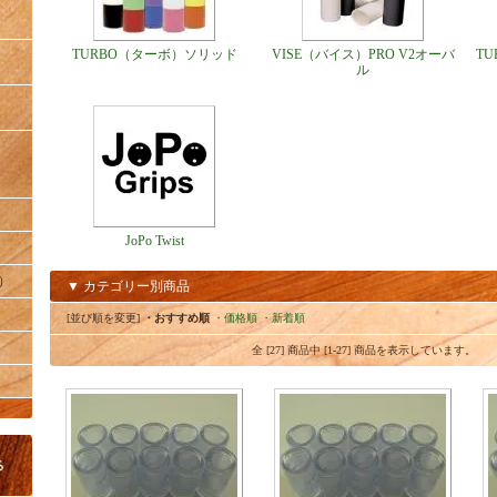
TURBO（ターボ）ソリッド
VISE（バイス）PRO V2オーバ
T
ル
JoPo Twist
）
▼ カテゴリー別商品
[並び順を変更]
・おすすめ順
・価格順
・新着順
全 [27] 商品中 [1-27] 商品を表示しています。