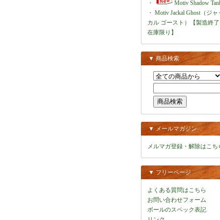
・
Motiv Shadow Tan
・
Motiv Jackal Ghost（ジ
カル ゴースト）【製造終了
在庫限り】
▼ 商品検索
▼ メールマガジン
メルマガ登録・解除はこち
▼ フリーページ
よくある質問はこちら
お問い合わせフォーム
ボールのスペック表記
リンク