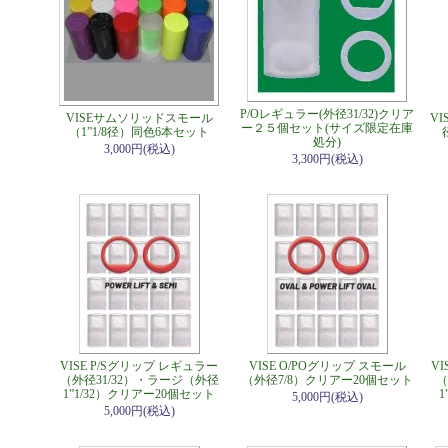
P/Oレギュラー(外径31/32)クリア
VISEサムソリッドスモール
VI
ー２５個セット(サイズ限定在庫
（1”1/8径）同色6本セット
処分)
3,000円(税込)
3,300円(税込)
VISE P/Sグリップ レギュラー
VISE O/POグリップ スモール
V
（外径31/32）・ラージ（外径
（外径7/8）クリアー20個セット
（
1”1/32）クリアー20個セット
1
5,000円(税込)
5,000円(税込)