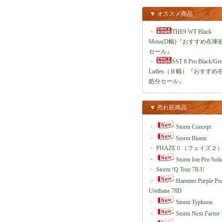
▼ オススメ商品
・
THE9 WT Black
Mens(D幅)『おすすめ在庫
セール』
・
SST 8 Pro Black/Gr
Ladies（Ｂ幅）『おすすめ
処分セール』
▼ 売れ筋商品
・
Storm Concept
・
Storm Bionic
・
PHAZEⅡ（フェイズ２
・
Storm Ion Pro Soli
・
Storm !Q Tour 78-U
・
Hammer Purple Pea
Urethane 78D
・
Storm Typhoon
・
Storm Next Factor