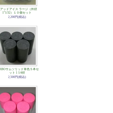
アッドアイス ラージ（外径
1"1/32）１０個セット
2,200円(税込)
URBOサムソリッド単色５本セ
ット 1 1/4径
2,500円(税込)