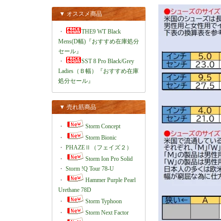
▼ オススメ商品
・
THE9 WT Black
Mens(D幅)『おすすめ在庫処分
セール』
・
SST 8 Pro Black/Grey
Ladies（Ｂ幅）『おすすめ在庫
処分セール』
▼ 売れ筋商品
・
Storm Concept
・
Storm Bionic
・
PHAZEⅡ（フェイズ２）
・
Storm Ion Pro Solid
・
Storm !Q Tour 78-U
・
Hammer Purple Pearl
Urethane 78D
・
Storm Typhoon
・
Storm Next Factor