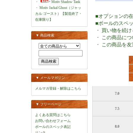
・
Motiv Shadow Tank
・
Motiv Jackal Ghost（ジャッ
カル ゴースト）【製造終了・
■オプションの
在庫限り】
■ボールのスペ
・
買い物を続け
▼ 商品検索
・
この商品につ
・
この商品を友
▼ メールマガジン
メルマガ登録・解除はこちら
7.0
▼ フリーページ
7.5
よくある質問はこちら
お問い合わせフォーム
8.0
ボールのスペック表記
リンク