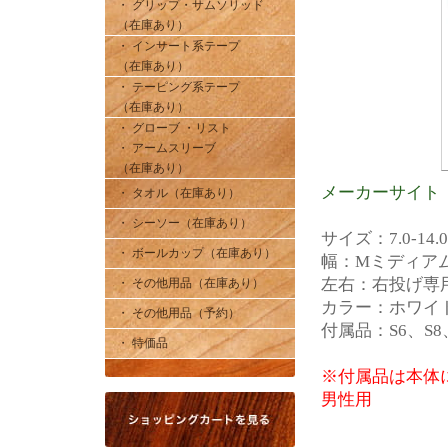
・ グリップ・サムソリッド
（在庫あり）
・ インサート系テープ
（在庫あり）
・ テーピング系テープ
（在庫あり）
・ グローブ ・リスト
・ アームスリーブ
（在庫あり）
メーカーサイト
・ タオル（在庫あり）
・ シーソー（在庫あり）
サイズ：7.0-14
・ ボールカップ（在庫あり）
幅：Mミディア
左右：右投げ専
・ その他用品（在庫あり）
カラー：ホワイ
・ その他用品（予約）
付属品：S6、S8
・ 特価品
※付属品は本体
男性用