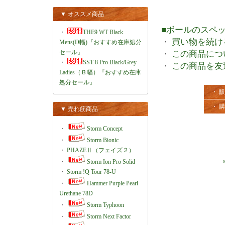
▼ オススメ商品
■ボールのスペ
・
THE9 WT Black
・
買い物を続け
Mens(D幅)『おすすめ在庫処分
セール』
・
この商品につ
・
SST 8 Pro Black/Grey
・
この商品を友
Ladies（Ｂ幅）『おすすめ在庫
処分セール』
・ 
・ 
▼ 売れ筋商品
・
Storm Concept
・
Storm Bionic
・
PHAZEⅡ（フェイズ２）
・
Storm Ion Pro Solid
・
Storm !Q Tour 78-U
・
Hammer Purple Pearl
Urethane 78D
・
Storm Typhoon
・
Storm Next Factor