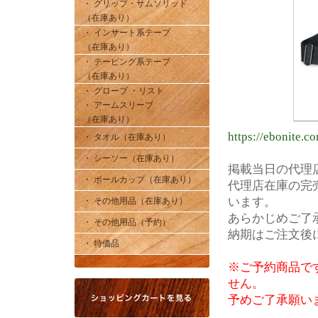
・ グリップ・サムソリッド
（在庫あり）
・ インサート系テープ
（在庫あり）
・ テーピング系テープ
（在庫あり）
・ グローブ ・リスト
・ アームスリーブ
（在庫あり）
https://ebonite.c
・ タオル（在庫あり）
・ シーソー（在庫あり）
掲載当日の代理
・ ボールカップ（在庫あり）
代理店在庫の完
います。
・ その他用品（在庫あり）
あらかじめご了
・ その他用品（予約）
納期はご注文後
・ 特価品
※ご予約商品で
せん。
予めご了承願い