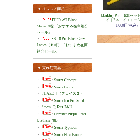
▼ オススメ商品
Marking Pen 6本セ
・
THE9 WT Black
イト3本・イエロー
1,000円(税込)
Mens(D幅)『おすすめ在庫処分
セール』
・
SST 8 Pro Black/Grey
Ladies（Ｂ幅）『おすすめ在庫
処分セール』
▼ 売れ筋商品
・
Storm Concept
・
Storm Bionic
・
PHAZEⅡ（フェイズ２）
・
Storm Ion Pro Solid
・
Storm !Q Tour 78-U
・
Hammer Purple Pearl
Urethane 78D
・
Storm Typhoon
・
Storm Next Factor