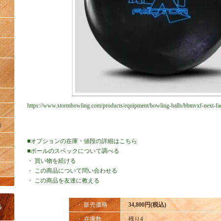
https://www.stormbowling.com/products/equipment/bowling-balls/bbmvxf-next-fa
）
■オプションの在庫・値段の詳細はこちら
■ボールのスペックについて調べる
・
買い物を続ける
・
この商品について問い合わせる
・
この商品を友達に教える
・ 販売価格
34,800円(税込)
・ 在庫数
残り4