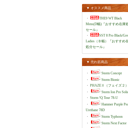
▼ オススメ商品
・
THE9 WT Black
Mens(D幅)『おすすめ在庫
セール』
・
SST 8 Pro Black/Gr
Ladies（Ｂ幅）『おすすめ
処分セール』
▼ 売れ筋商品
・
Storm Concept
・
Storm Bionic
・
PHAZEⅡ（フェイズ２
・
Storm Ion Pro Soli
・
Storm !Q Tour 78-U
・
Hammer Purple Pea
Urethane 78D
・
Storm Typhoon
・
Storm Next Factor