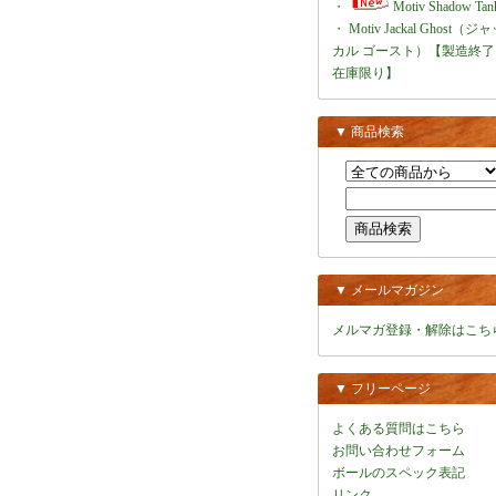
・
Motiv Shadow Tan
・
Motiv Jackal Ghost（ジ
カル ゴースト）【製造終了
在庫限り】
▼ 商品検索
▼ メールマガジン
メルマガ登録・解除はこち
▼ フリーページ
よくある質問はこちら
お問い合わせフォーム
ボールのスペック表記
リンク