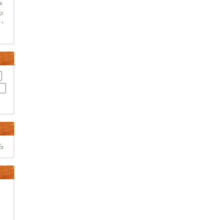
k
ャッ
・
ら