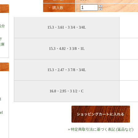
・ 購入数
処分
15.3・3.61・3 3/4・3/4L
ey
在庫
15.3・4.02・3 3/8・1L
15.3・2.47・3 7/8・3/4L
16.0・2.95・3 1/2・C
）
d
rl
» 特定商取引法に基づく表記 (返品など)