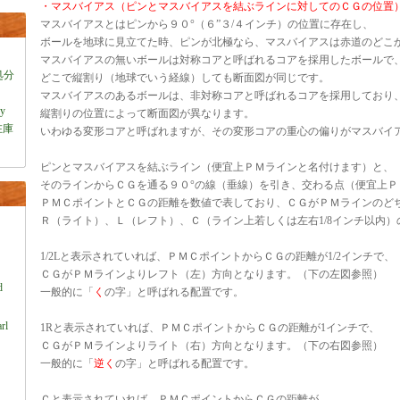
・マスバイアス（ピンとマスバイアスを結ぶラインに対してのＣＧの位置
マスバイアスとはピンから９０°（６”３/４インチ）の位置に存在し、
ボールを地球に見立てた時、ピンが北極なら、マスバイアスは赤道のどこ
マスバイアスの無いボールは対称コアと呼ばれるコアを採用したボールで
処分
どこで縦割り（地球でいう経線）しても断面図が同じです。
マスバイアスのあるボールは、非対称コアと呼ばれるコアを採用しており
ey
縦割りの位置によって断面図が異なります。
在庫
いわゆる変形コアと呼ばれますが、その変形コアの重心の偏りがマスバイ
ピンとマスバイアスを結ぶライン（便宜上ＰＭラインと名付けます）と、
そのラインからＣＧを通る９０°の線（垂線）を引き、交わる点（便宜上Ｐ
ＰＭＣポイントとＣＧの距離を数値で表しており、ＣＧがＰＭラインのど
Ｒ（ライト）、Ｌ（レフト）、Ｃ（ライン上若しくは左右1/8インチ以内
1/2Lと表示されていれば、ＰＭＣポイントからＣＧの距離が1/2インチで、
）
ＣＧがＰＭラインよりレフト（左）方向となります。（下の左図参照）
d
一般的に「
く
の字」と呼ばれる配置です。
rl
1Rと表示されていれば、ＰＭＣポイントからＣＧの距離が1インチで、
ＣＧがＰＭラインよりライト（右）方向となります。（下の右図参照）
一般的に「
逆く
の字」と呼ばれる配置です。
Ｃと表示されていれば、ＰＭＣポイントからＣＧの距離が