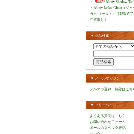
・
Motiv Shadow Tan
・
Motiv Jackal Ghost（ジ
カル ゴースト）【製造終了
在庫限り】
▼ 商品検索
▼ メールマガジン
メルマガ登録・解除はこち
▼ フリーページ
よくある質問はこちら
お問い合わせフォーム
ボールのスペック表記
リンク