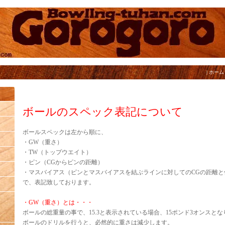
|
ホーム
ボールのスペック表記について
ボールスペックは左から順に、
・GW（重さ）
・TW（トップウエイト）
・ピン（CGからピンの距離）
・マスバイアス（ピンとマスバイアスを結ぶラインに対してのCGの距離と
で、表記致しております。
・GW（重さ）とは・・・
ボールの総重量の事で、15.3と表示されている場合、15ポンド3オンスと
ボールのドリルを行うと、必然的に重さは減少します。