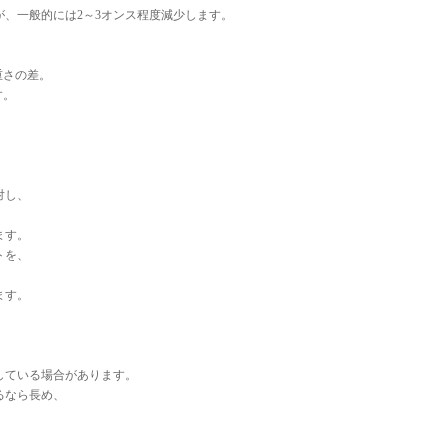
、一般的には2～3オンス程度減少します。
重さの差。
す。
対し、
ます。
トを、
ます。
している場合があります。
るなら長め、