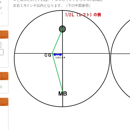
k
左右１/8インチ以内となります。（下の中図参照）
ャッ
・
ら