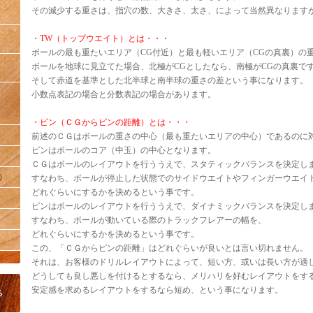
その減少する重さは、指穴の数、大きさ、太さ、によって当然異なりますが
・TW（トップウエイト）とは・・・
ボールの最も重たいエリア（CG付近）と最も軽いエリア（CGの真裏）の
ボールを地球に見立てた場合、北極がCGとしたなら、南極がCGの真裏で
そして赤道を基準とした北半球と南半球の重さの差という事になります。
小数点表記の場合と分数表記の場合があります。
・ピン（ＣＧからピンの距離）とは・・・
前述のＣＧはボールの重さの中心（最も重たいエリアの中心）であるのに
ピンはボールのコア（中玉）の中心となります。
ＣＧはボールのレイアウトを行ううえで、スタティックバランスを決定し
）
すなわち、ボールが停止した状態でのサイドウエイトやフィンガーウエイ
どれぐらいにするかを決めるという事です。
ピンはボールのレイアウトを行ううえで、ダイナミックバランスを決定し
すなわち、ボールが動いている際のトラックフレアーの幅を、
どれぐらいにするかを決めるという事です。
この、「ＣＧからピンの距離」はどれぐらいが良いとは言い切れません。
それは、お客様のドリルレイアウトによって、短い方、或いは長い方が適
どうしても良し悪しを付けるとするなら、メリハリを好むレイアウトをす
安定感を求めるレイアウトをするなら短め、という事になります。