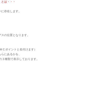
）とは・・・
かに存在します。
、
、
アスの位置となります。
ＭＣポイントと名付けます）
ちらにあるかを、
）の３種類で表示しております。