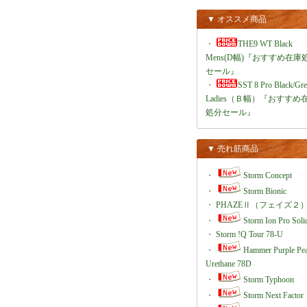
▼ オススメ商品
・
THE9 WT Black
Mens(D幅)『おすすめ在庫
セール』
・
SST 8 Pro Black/Gr
Ladies（Ｂ幅）『おすすめ
処分セール』
▼ 売れ筋商品
・
Storm Concept
・
Storm Bionic
・
PHAZEⅡ（フェイズ２
・
Storm Ion Pro Soli
・
Storm !Q Tour 78-U
・
Hammer Purple Pea
Urethane 78D
・
Storm Typhoon
・
Storm Next Factor