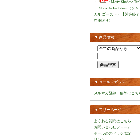
・
Motiv Shadow Tan
・
Motiv Jackal Ghost（ジ
カル ゴースト）【製造終了
在庫限り】
▼ 商品検索
▼ メールマガジン
メルマガ登録・解除はこち
▼ フリーページ
よくある質問はこちら
お問い合わせフォーム
ボールのスペック表記
リンク