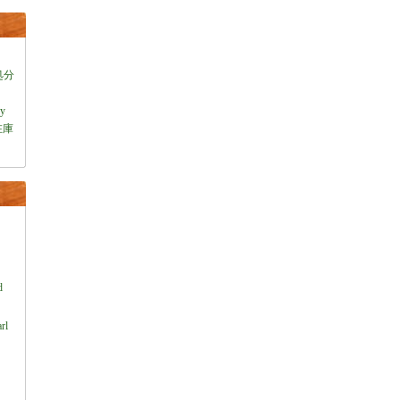
処分
ey
在庫
）
d
rl