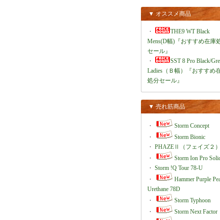
▼ オススメ商品
・
THE9 WT Black
Mens(D幅)『おすすめ在庫
セール』
・
SST 8 Pro Black/Gr
Ladies（Ｂ幅）『おすすめ
処分セール』
▼ 売れ筋商品
・
Storm Concept
・
Storm Bionic
・
PHAZEⅡ（フェイズ２
・
Storm Ion Pro Soli
・
Storm !Q Tour 78-U
・
Hammer Purple Pea
Urethane 78D
・
Storm Typhoon
・
Storm Next Factor