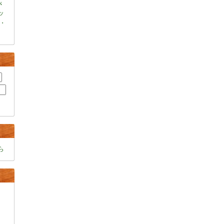
k
ャッ
・
ら