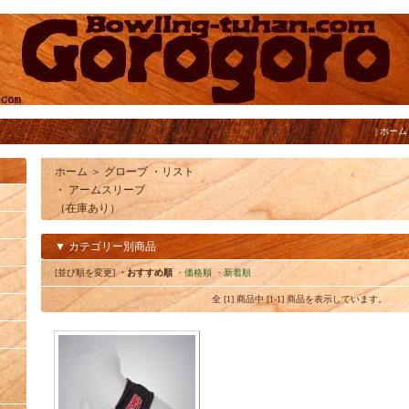
|
ホーム
ホーム
＞
グローブ ・リスト
・ アームスリーブ
（在庫あり）
▼ カテゴリー別商品
[並び順を変更]
・おすすめ順
・価格順
・新着順
全 [1] 商品中 [1-1] 商品を表示しています。