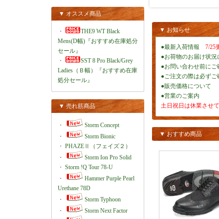
▼ オススメ商品
▼ お知らせ
・
THE9 WT Black
Mens(D幅)『おすすめ在庫処分
●最新入荷情報
7/25
セール』
●お荷物のお届け状況
・
SST 8 Pro Black/Grey
●お問い合わせ前にご
Ladies（Ｂ幅）『おすすめ在庫
●ご注文の際は必ずご
処分セール』
●販売価格について
●営業のご案内
土日祝日は休業させ
▼ 売れ筋商品
・
Storm Concept
▼ おすすめ商品
・
Storm Bionic
・
PHAZEⅡ（フェイズ２）
・
Storm Ion Pro Solid
・
Storm !Q Tour 78-U
・
Hammer Purple Pearl
Urethane 78D
・
Storm Typhoon
・
Storm Next Factor