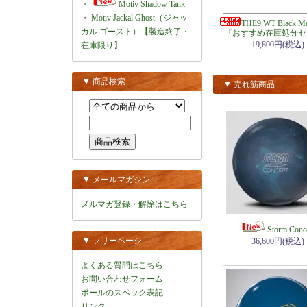
・
Motiv Shadow Tank
・
Motiv Jackal Ghost（ジャッ
THE9 WT Black M
カル ゴースト）【製造終了・
『おすすめ在庫処分セ
19,800円(税込)
在庫限り】
▼ 商品検索
▼ 売れ筋商品
▼ メールマガジン
メルマガ登録・解除はこちら
Storm Conc
▼ フリーページ
36,600円(税込)
よくある質問はこちら
お問い合わせフォーム
ボールのスペック表記
リンク