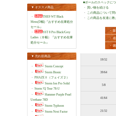
■ボールのスペックに
▼ オススメ商品
・
買い物を続ける
・
この商品について問
・
THE9 WT Black
・
この商品を友達に教
Mens(D幅)『おすすめ在庫処分
セール』
・ 
・
SST 8 Pro Black/Grey
Ladies（Ｂ幅）『おすすめ在庫
・ 
処分セール』
・ 
▼ 売れ筋商品
19/32
・
Storm Concept
・
Storm Bionic
39/64
・
PHAZEⅡ（フェイズ２）
・
Storm Ion Pro Solid
5/8
・
Storm !Q Tour 78-U
・
Hammer Purple Pearl
41/64
Urethane 78D
・
Storm Typhoon
21/32
・
Storm Next Factor