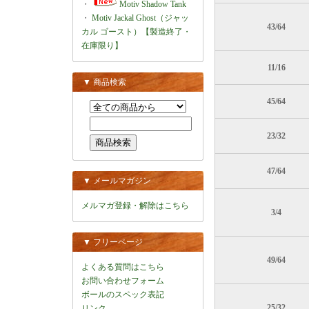
・
Motiv Shadow Tank
・
Motiv Jackal Ghost（ジャッ
43/64
カル ゴースト）【製造終了・
在庫限り】
11/16
▼ 商品検索
45/64
23/32
47/64
▼ メールマガジン
メルマガ登録・解除はこちら
3/4
▼ フリーページ
49/64
よくある質問はこちら
お問い合わせフォーム
ボールのスペック表記
25/32
リンク