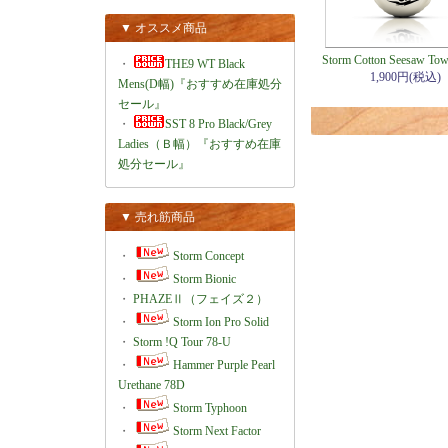
▼ オススメ商品
Storm Cotton Seesaw Tow
・
THE9 WT Black
1,900円(税込)
Mens(D幅)『おすすめ在庫処分
セール』
・
SST 8 Pro Black/Grey
Ladies（Ｂ幅）『おすすめ在庫
処分セール』
▼ 売れ筋商品
・
Storm Concept
・
Storm Bionic
・
PHAZEⅡ（フェイズ２）
・
Storm Ion Pro Solid
・
Storm !Q Tour 78-U
・
Hammer Purple Pearl
Urethane 78D
・
Storm Typhoon
・
Storm Next Factor