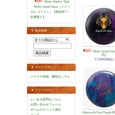
・
Motiv Shadow Tank
・
Motiv Jackal Ghost（ジャッ
カル ゴースト）【製造終了・
在庫限り】
▼ 商品検索
Motiv Jackal Gh
約)
37,500円(税込)
▼ メールマガジン
メルマガ登録・解除はこちら
▼ フリーページ
よくある質問はこちら
お問い合わせフォーム
ボールのスペック表記
Brunswick Fury Purple/
リンク