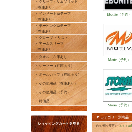
・ グリップ・サムソリッド
（在庫あり）
・ インサート系テープ
Ebonite（予約）
（在庫あり）
・ テーピング系テープ
（在庫あり）
・ グローブ ・リスト
・ アームスリーブ
（在庫あり）
・ タオル（在庫あり）
Motiv（予約）
・ シーソー（在庫あり）
・ ボールカップ（在庫あり）
・ その他用品（在庫あり）
・ その他用品（予約）
・ 特価品
Storm（予約）
▼ カテゴリー別商品
[並び順を変更]
・おすすめ