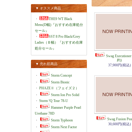
▼ オススメ商品
・
THE9 WT Black
Mens(D幅)『おすすめ在庫処分
セール』
・
SST 8 Pro Black/Grey
Ladies（Ｂ幅）『おすすめ在庫
処分セール』
Swag Executioner
約)
▼ 売れ筋商品
37,900円(税込)
・
Storm Concept
・
Storm Bionic
・
PHAZEⅡ（フェイズ２）
・
Storm Ion Pro Solid
・
Storm !Q Tour 78-U
・
Hammer Purple Pearl
Urethane 78D
Swag Fusion Pe
・
Storm Typhoon
30,600円(税込)
・
Storm Next Factor