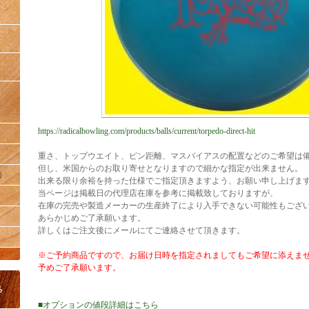
https://radicalbowling.com/products/balls/current/torpedo-direct-hit
重さ、トップウエイト、ピン距離、マスバイアスの配置などのご希望は
但し、米国からのお取り寄せとなりますので細かな指定が出来ません。
）
出来る限り余裕を持った仕様でご指定頂きますよう、お願い申し上げま
当ページは掲載日の代理店在庫を参考に掲載致しておりますが、
在庫の完売や製造メーカーの生産終了により入手できない可能性もござ
あらかじめご了承願います。
詳しくはご注文後にメールにてご連絡させて頂きます。
※ご予約商品ですので、お届け日時を指定されましてもご希望に添えま
予めご了承願います。
■オプションの値段詳細はこちら