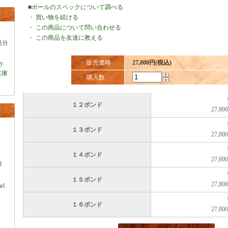
■ボールのスペックについて調べる
・
買い物を続ける
・
この商品について問い合わせる
・
この商品を友達に教える
処分
・ 販売価格
27,800円(税込)
ey
在庫
・ 購入数
１２ポンド
27,8
１３ポンド
27,8
）
１４ポンド
27,8
d
１５ポンド
27,8
rl
１６ポンド
27,8