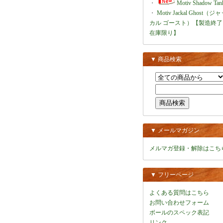
・
Motiv Shadow Tan
・
Motiv Jackal Ghost（ジ
カル ゴースト）【製造終了
在庫限り】
▼ 商品検索
▼ メールマガジン
メルマガ登録・解除はこち
▼ フリーページ
よくある質問はこちら
お問い合わせフォーム
ボールのスペック表記
リンク