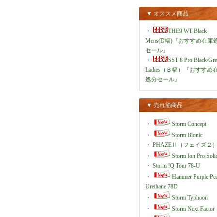
▼ オススメ商品
・
THE9 WT Black
Mens(D幅)『おすすめ在庫
セール』
・
SST 8 Pro Black/Gr
Ladies（Ｂ幅）『おすすめ
処分セール』
▼ 売れ筋商品
・
Storm Concept
・
Storm Bionic
・
PHAZEⅡ（フェイズ２
・
Storm Ion Pro Soli
・
Storm !Q Tour 78-U
・
Hammer Purple Pea
Urethane 78D
・
Storm Typhoon
・
Storm Next Factor