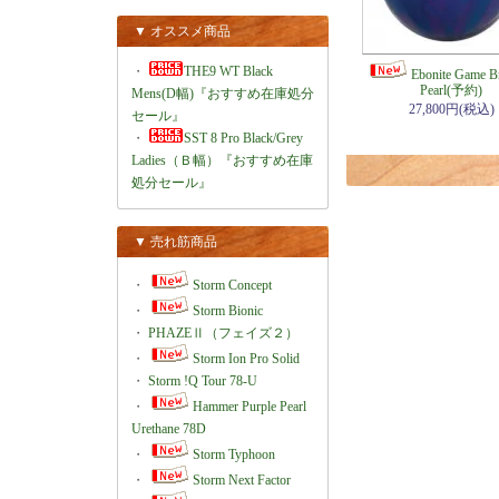
▼ オススメ商品
・
THE9 WT Black
Ebonite Game B
Pearl(予約)
Mens(D幅)『おすすめ在庫処分
27,800円(税込)
セール』
・
SST 8 Pro Black/Grey
Ladies（Ｂ幅）『おすすめ在庫
処分セール』
▼ 売れ筋商品
・
Storm Concept
・
Storm Bionic
・
PHAZEⅡ（フェイズ２）
・
Storm Ion Pro Solid
・
Storm !Q Tour 78-U
・
Hammer Purple Pearl
Urethane 78D
・
Storm Typhoon
・
Storm Next Factor