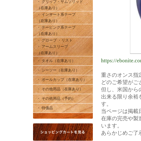
・ グリップ・サムソリッド
（在庫あり）
・ インサート系テープ
（在庫あり）
・ テーピング系テープ
（在庫あり）
・ グローブ ・リスト
・ アームスリーブ
（在庫あり）
https://ebonite.c
・ タオル（在庫あり）
・ シーソー（在庫あり）
重さのオンス指
・ ボールカップ（在庫あり）
どのご希望がご
但し、米国から
・ その他用品（在庫あり）
出来る限り余裕
・ その他用品（予約）
す。
・ 特価品
当ページは掲載
在庫の完売や製
います。
あらかじめご了