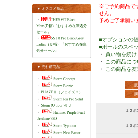
※ご予約商品で
▼ オススメ商品
せん。
・
THE9 WT Black
予めご了承願い
Mens(D幅)『おすすめ在庫処分
セール』
・
SST 8 Pro Black/Grey
■オプションの
Ladies（Ｂ幅）『おすすめ在庫
■ボールのスペ
処分セール』
・
買い物を続け
・
この商品につ
▼ 売れ筋商品
・
この商品を友
・
Storm Concept
・ 
・
Storm Bionic
・
PHAZEⅡ（フェイズ２）
・ 
・
Storm Ion Pro Solid
・
Storm !Q Tour 78-U
１２ポ
・
Hammer Purple Pearl
Urethane 78D
・
Storm Typhoon
１３ポ
・
Storm Next Factor