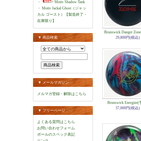
・
Motiv Shadow Tank
・
Motiv Jackal Ghost（ジャッ
カル ゴースト）【製造終了・
在庫限り】
Brunswick Danger Zo
▼ 商品検索
29,800円(税込)
▼ メールマガジン
メルマガ登録・解除はこちら
Brunswick Energize
37,000円(税込)
▼ フリーページ
よくある質問はこちら
お問い合わせフォーム
ボールのスペック表記
リンク