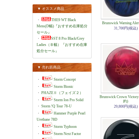
▼ オススメ商品
・
THE9 WT Black
Brunswick Warning Ale
Mens(D幅)『おすすめ在庫処分
31,700円(税込)
セール』
・
SST 8 Pro Black/Grey
Ladies（Ｂ幅）『おすすめ在庫
処分セール』
▼ 売れ筋商品
・
Storm Concept
・
Storm Bionic
・
PHAZEⅡ（フェイズ２）
Brunswick Crown Victory
・
Storm Ion Pro Solid
約)
・
Storm !Q Tour 78-U
29,800円(税込)
・
Hammer Purple Pearl
Urethane 78D
・
Storm Typhoon
・
Storm Next Factor