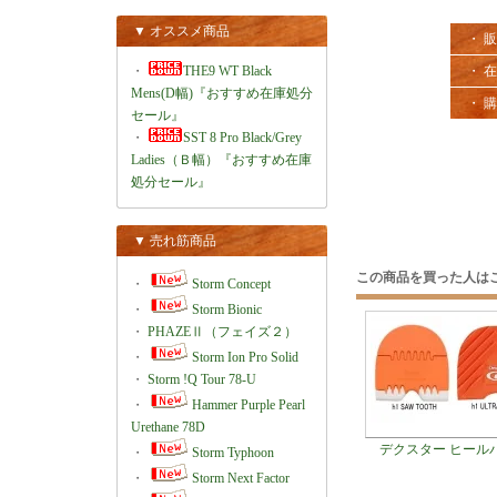
▼ オススメ商品
・ 
・
THE9 WT Black
・ 
Mens(D幅)『おすすめ在庫処分
・ 
セール』
・
SST 8 Pro Black/Grey
Ladies（Ｂ幅）『おすすめ在庫
処分セール』
▼ 売れ筋商品
この商品を買った人は
・
Storm Concept
・
Storm Bionic
・
PHAZEⅡ（フェイズ２）
・
Storm Ion Pro Solid
・
Storm !Q Tour 78-U
・
Hammer Purple Pearl
Urethane 78D
デクスター ヒール
・
Storm Typhoon
・
Storm Next Factor