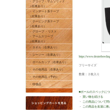
・ グリップ・サムソリッド
（在庫あり）
・ インサート系テープ
（在庫あり）
・ テーピング系テープ
（在庫あり）
・ グローブ ・リスト
・ アームスリーブ
（在庫あり）
・ タオル（在庫あり）
・ シーソー（在庫あり）
https://www.dexterbowling
・ ボールカップ（在庫あり）
フリーサイズ
・ その他用品（在庫あり）
数量：２枚入り
・ その他用品（予約）
・ 特価品
■ボールのスペックに
・
買い物を続ける
・
この商品について問
・
この商品を友達に教