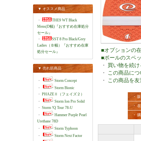
▼ オススメ商品
・
THE9 WT Black
Mens(D幅)『おすすめ在庫処分
セール』
・
SST 8 Pro Black/Grey
Ladies（Ｂ幅）『おすすめ在庫
■オプションの
処分セール』
■ボールのスペ
・
買い物を続け
▼ 売れ筋商品
・
この商品につ
・
この商品を友
・
Storm Concept
・
Storm Bionic
・
PHAZEⅡ（フェイズ２）
・ 
・
Storm Ion Pro Solid
・ 
・
Storm !Q Tour 78-U
・
Hammer Purple Pearl
・ 
Urethane 78D
・
Storm Typhoon
・
Storm Next Factor