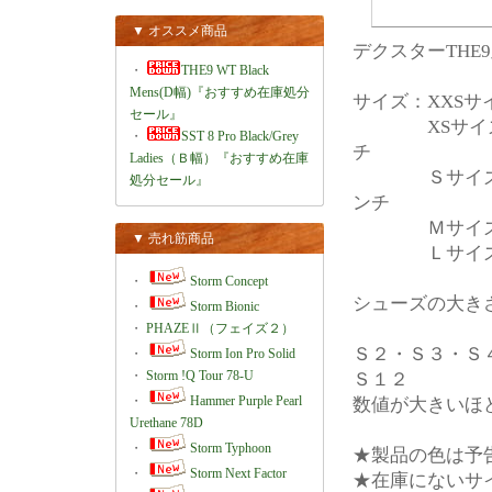
▼ オススメ商品
デクスターTHE
・
THE9 WT Black
Mens(D幅)『おすすめ在庫処分
サイズ：XXSサイ
セール』
XSサイズ メン
・
SST 8 Pro Black/Grey
チ
Ladies（Ｂ幅）『おすすめ在庫
Ｓサイズ メン
処分セール』
ンチ
Ｍサイズ メン
▼ 売れ筋商品
Ｌサイズ メ
・
Storm Concept
シューズの大き
・
Storm Bionic
・
PHAZEⅡ（フェイズ２）
Ｓ２・Ｓ３・Ｓ
・
Storm Ion Pro Solid
・
Storm !Q Tour 78-U
Ｓ１２
・
Hammer Purple Pearl
数値が大きいほ
Urethane 78D
・
Storm Typhoon
★製品の色は予
・
Storm Next Factor
★在庫にないサ