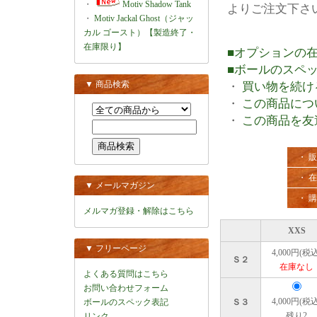
・
Motiv Shadow Tank
よりご注文下さ
・
Motiv Jackal Ghost（ジャッ
カル ゴースト）【製造終了・
在庫限り】
■オプションの
■ボールのスペ
▼ 商品検索
・
買い物を続け
・
この商品につ
・
この商品を友
・ 
・ 
▼ メールマガジン
・ 
メルマガ登録・解除はこちら
XXS
▼ フリーページ
4,000円(税込
Ｓ２
在庫なし
よくある質問はこちら
お問い合わせフォーム
4,000円(税込
ボールのスペック表記
Ｓ３
残り2
リンク