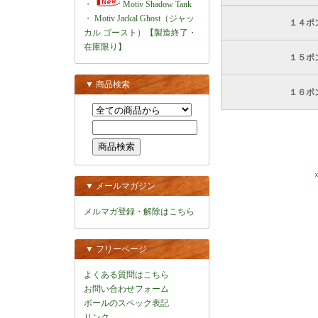
・
Motiv Shadow Tank
・
Motiv Jackal Ghost（ジャッ
１４ポ
カル ゴースト）【製造終了・
在庫限り】
１５ポ
▼ 商品検索
１６ポ
▼ メールマガジン
メルマガ登録・解除はこちら
▼ フリーページ
よくある質問はこちら
お問い合わせフォーム
ボールのスペック表記
リンク