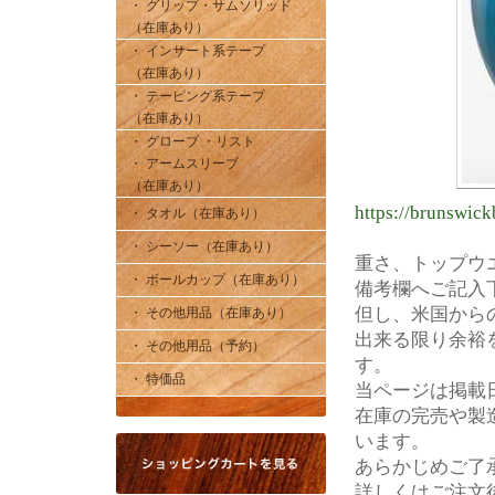
・ グリップ・サムソリッド
（在庫あり）
・ インサート系テープ
（在庫あり）
・ テーピング系テープ
（在庫あり）
・ グローブ ・リスト
・ アームスリーブ
（在庫あり）
https://brunswick
・ タオル（在庫あり）
・ シーソー（在庫あり）
重さ、トップウ
・ ボールカップ（在庫あり）
備考欄へご記入
但し、米国から
・ その他用品（在庫あり）
出来る限り余裕
・ その他用品（予約）
す。
・ 特価品
当ページは掲載
在庫の完売や製
います。
あらかじめご了
詳しくはご注文