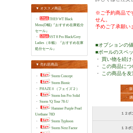
▼ オススメ商品
※ご予約商品で
・
THE9 WT Black
せん。
Mens(D幅)『おすすめ在庫処分
予めご了承願い
セール』
・
SST 8 Pro Black/Grey
Ladies（Ｂ幅）『おすすめ在庫
■オプションの
処分セール』
■ボールのスペ
・
買い物を続け
▼ 売れ筋商品
・
この商品につ
・
この商品を友
・
Storm Concept
・
Storm Bionic
・
PHAZEⅡ（フェイズ２）
・ 
・
Storm Ion Pro Solid
・ 
・
Storm !Q Tour 78-U
・
Hammer Purple Pearl
１２ポ
Urethane 78D
・
Storm Typhoon
・
Storm Next Factor
１３ポ