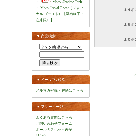
・
Motiv Shadow Tank
・
Motiv Jackal Ghost（ジャッ
１４ポ
カル ゴースト）【製造終了・
在庫限り】
１５ポ
▼ 商品検索
１６ポ
▼ メールマガジン
メルマガ登録・解除はこちら
▼ フリーページ
よくある質問はこちら
お問い合わせフォーム
ボールのスペック表記
リンク