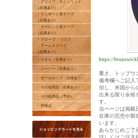
・ グリップ・サムソリッド
（在庫あり）
・ インサート系テープ
（在庫あり）
・ テーピング系テープ
（在庫あり）
・ グローブ ・リスト
・ アームスリーブ
（在庫あり）
https://brunswic
・ タオル（在庫あり）
・ シーソー（在庫あり）
重さ、トップウ
・ ボールカップ（在庫あり）
備考欄へご記入
但し、米国から
・ その他用品（在庫あり）
出来る限り余裕
・ その他用品（予約）
す。
・ 特価品
当ページは掲載
在庫の完売や製
います。
あらかじめご了
詳しくはご注文