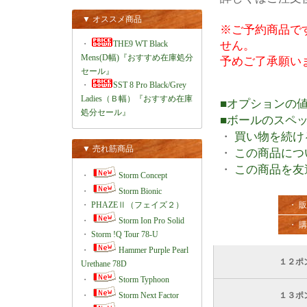
▼ オススメ商品
※ご予約商品で
・
THE9 WT Black
せん。
Mens(D幅)『おすすめ在庫処分
予めご了承願い
セール』
・
SST 8 Pro Black/Grey
Ladies（Ｂ幅）『おすすめ在庫
■オプションの
処分セール』
■ボールのスペ
・
買い物を続け
▼ 売れ筋商品
・
この商品につ
・
この商品を友
・
Storm Concept
・
Storm Bionic
・
PHAZEⅡ（フェイズ２）
・ 
・
Storm Ion Pro Solid
・ 
・
Storm !Q Tour 78-U
・
Hammer Purple Pearl
１２ポ
Urethane 78D
・
Storm Typhoon
・
Storm Next Factor
１３ポ