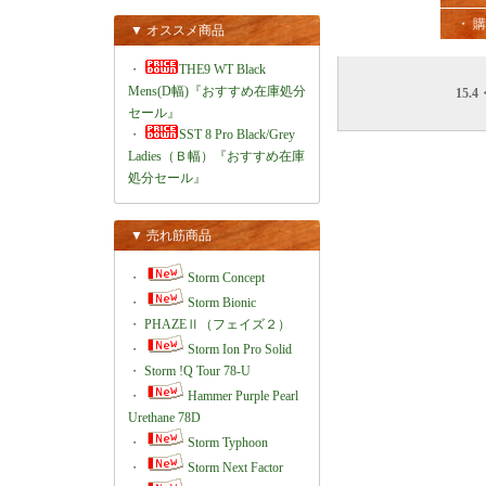
・ 
▼ オススメ商品
・
THE9 WT Black
Mens(D幅)『おすすめ在庫処分
15.4
セール』
・
SST 8 Pro Black/Grey
Ladies（Ｂ幅）『おすすめ在庫
処分セール』
▼ 売れ筋商品
・
Storm Concept
・
Storm Bionic
・
PHAZEⅡ（フェイズ２）
・
Storm Ion Pro Solid
・
Storm !Q Tour 78-U
・
Hammer Purple Pearl
Urethane 78D
・
Storm Typhoon
・
Storm Next Factor