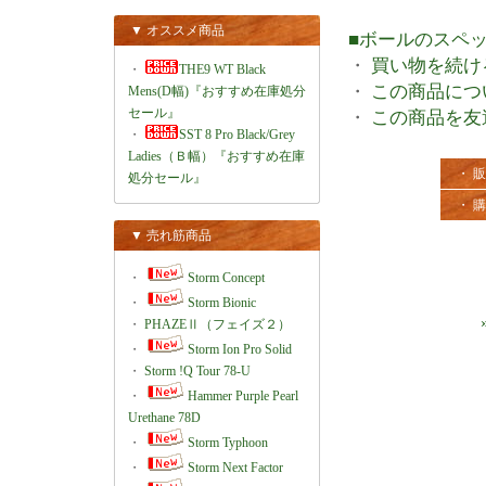
▼ オススメ商品
■ボールのスペ
・
買い物を続け
・
THE9 WT Black
・
この商品につ
Mens(D幅)『おすすめ在庫処分
セール』
・
この商品を友
・
SST 8 Pro Black/Grey
Ladies（Ｂ幅）『おすすめ在庫
・ 
処分セール』
・ 
▼ 売れ筋商品
・
Storm Concept
・
Storm Bionic
・
PHAZEⅡ（フェイズ２）
・
Storm Ion Pro Solid
・
Storm !Q Tour 78-U
・
Hammer Purple Pearl
Urethane 78D
・
Storm Typhoon
・
Storm Next Factor