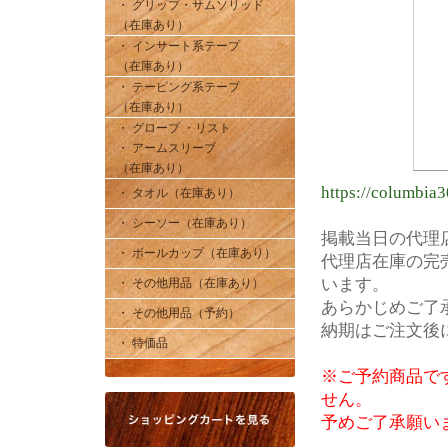
・ グリップ・サムソリッド
（在庫あり）
・ インサート系テープ
（在庫あり）
・ テーピング系テープ
（在庫あり）
・ グローブ ・リスト
・ アームスリーブ
（在庫あり）
https://columbia
・ タオル（在庫あり）
・ シーソー（在庫あり）
掲載当日の代理
・ ボールカップ（在庫あり）
代理店在庫の完
います。
・ その他用品（在庫あり）
あらかじめご了
・ その他用品（予約）
納期はご注文後
・ 特価品
※ご予約商品で
せん。
予めご了承願い