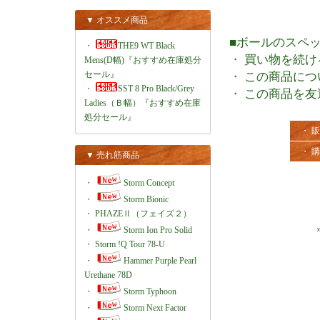
▼ オススメ商品
■ボールのスペ
・
THE9 WT Black
・
買い物を続け
Mens(D幅)『おすすめ在庫処分
セール』
・
この商品につ
・
SST 8 Pro Black/Grey
・
この商品を友
Ladies（Ｂ幅）『おすすめ在庫
処分セール』
・ 
・ 
▼ 売れ筋商品
・
Storm Concept
・
Storm Bionic
・
PHAZEⅡ（フェイズ２）
・
Storm Ion Pro Solid
・
Storm !Q Tour 78-U
・
Hammer Purple Pearl
Urethane 78D
・
Storm Typhoon
・
Storm Next Factor