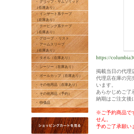
・ グリップ・サムソリッド
（在庫あり）
・ インサート系テープ
（在庫あり）
・ テーピング系テープ
（在庫あり）
・ グローブ ・リスト
・ アームスリーブ
（在庫あり）
https://columbia3
・ タオル（在庫あり）
・ シーソー（在庫あり）
掲載当日の代理
・ ボールカップ（在庫あり）
代理店在庫の完
います。
・ その他用品（在庫あり）
あらかじめご了
・ その他用品（予約）
納期はご注文後
・ 特価品
※ご予約商品で
せん。
予めご了承願い