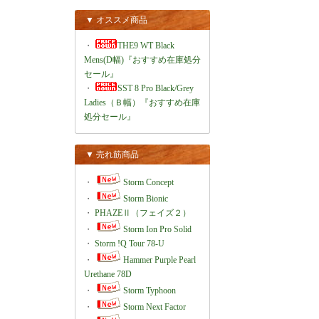
▼ オススメ商品
・
THE9 WT Black
Mens(D幅)『おすすめ在庫処分
セール』
・
SST 8 Pro Black/Grey
Ladies（Ｂ幅）『おすすめ在庫
処分セール』
▼ 売れ筋商品
・
Storm Concept
・
Storm Bionic
・
PHAZEⅡ（フェイズ２）
・
Storm Ion Pro Solid
・
Storm !Q Tour 78-U
・
Hammer Purple Pearl
Urethane 78D
・
Storm Typhoon
・
Storm Next Factor