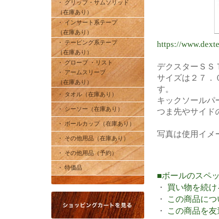
・ グリップ・サムソリッド
（在庫あり）
・ インサート系テープ
（在庫あり）
・ テーピング系テープ
https://www.dext
（在庫あり）
・ グローブ ・リスト
デクスターＳＳ
・ アームスリーブ
サイズは２７．
（在庫あり）
す。
・ タオル（在庫あり）
キックソールパ
・ シーソー（在庫あり）
つま先やサイド
・ ボールカップ（在庫あり）
写真は使用イメ
・ その他用品（在庫あり）
・ その他用品（予約）
・ 特価品
■ボールのスペ
・
買い物を続け
・
この商品につ
・
この商品を友