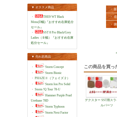
▼ オススメ商品
・ 
・
THE9 WT Black
・ 
Mens(D幅)『おすすめ在庫処分
・ 
セール』
・
SST 8 Pro Black/Grey
Ladies（Ｂ幅）『おすすめ在庫
処分セール』
▼ 売れ筋商品
この商品を買っ
・
Storm Concept
・
Storm Bionic
・
PHAZEⅡ（フェイズ２）
・
Storm Ion Pro Solid
・
Storm !Q Tour 78-U
・
Hammer Purple Pearl
デクスター SST用ス
Urethane 78D
ルパーツ
・
Storm Typhoon
・
Storm Next Factor