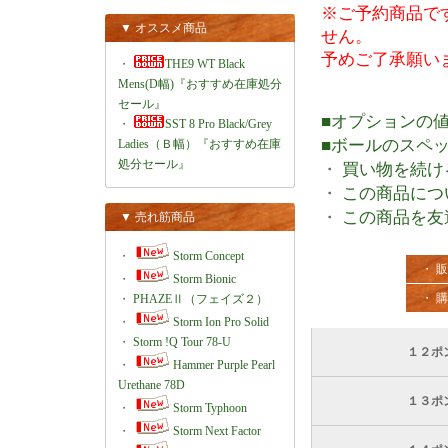
※ご予約商品で
▼ オススメ商品
せん。
予めご了承願い
・
THE9 WT Black
Mens(D幅)『おすすめ在庫処分
セール』
■オプションの
・
SST 8 Pro Black/Grey
■ボールのスペ
Ladies（Ｂ幅）『おすすめ在庫
処分セール』
・
買い物を続け
・
この商品につ
・
この商品を友
▼ 売れ筋商品
・
Storm Concept
・ 
・
Storm Bionic
・ 
・
PHAZEⅡ（フェイズ２）
・
Storm Ion Pro Solid
・
Storm !Q Tour 78-U
１２ポ
・
Hammer Purple Pearl
Urethane 78D
１３ポ
・
Storm Typhoon
・
Storm Next Factor