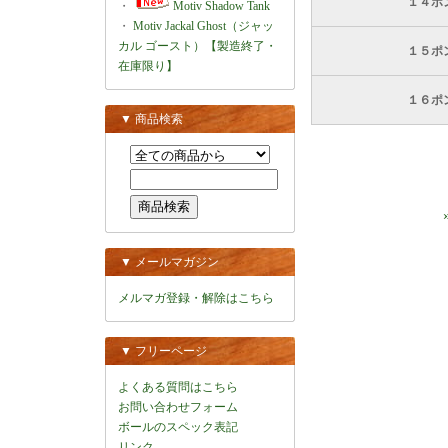
１４ポ
・
Motiv Shadow Tank
・
Motiv Jackal Ghost（ジャッ
カル ゴースト）【製造終了・
１５ポ
在庫限り】
１６ポ
▼ 商品検索
▼ メールマガジン
メルマガ登録・解除はこちら
▼ フリーページ
よくある質問はこちら
お問い合わせフォーム
ボールのスペック表記
リンク