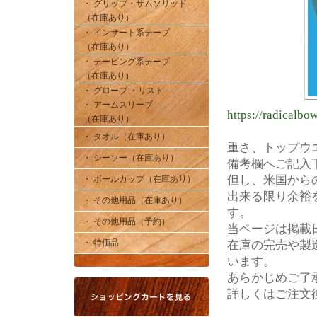
・ グリップ・サムソリッド
（在庫あり）
・ インサート系テープ
（在庫あり）
・ テーピング系テープ
（在庫あり）
・ グローブ ・リスト
・ アームスリーブ
https://radicalbo
（在庫あり）
・ タオル（在庫あり）
重さ、トップウ
・ シーソー（在庫あり）
備考欄へご記入
但し、米国から
・ ボールカップ（在庫あり）
出来る限り余裕
・ その他用品（在庫あり）
す。
・ その他用品（予約）
当ページは掲載
・ 特価品
在庫の完売や製
います。
あらかじめご了
詳しくはご注文