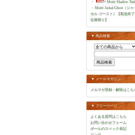
・
Motiv Shadow Tan
・
Motiv Jackal Ghost（ジ
カル ゴースト）【製造終了
在庫限り】
▼ 商品検索
▼ メールマガジン
メルマガ登録・解除はこち
▼ フリーページ
よくある質問はこちら
お問い合わせフォーム
ボールのスペック表記
リンク