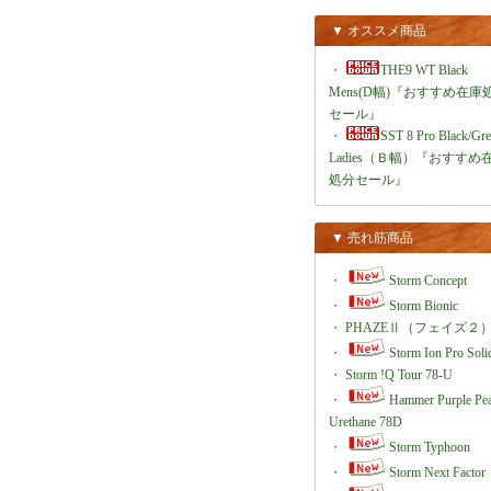
▼ オススメ商品
・
THE9 WT Black
Mens(D幅)『おすすめ在庫
セール』
・
SST 8 Pro Black/Gr
Ladies（Ｂ幅）『おすすめ
処分セール』
▼ 売れ筋商品
・
Storm Concept
・
Storm Bionic
・
PHAZEⅡ（フェイズ２
・
Storm Ion Pro Soli
・
Storm !Q Tour 78-U
・
Hammer Purple Pea
Urethane 78D
・
Storm Typhoon
・
Storm Next Factor