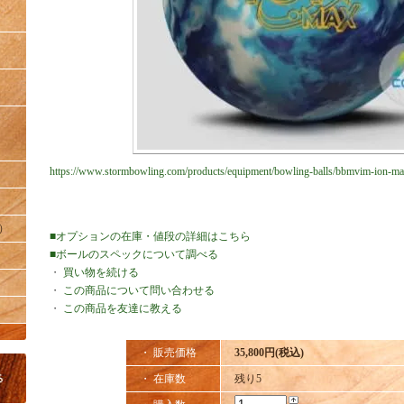
https://www.stormbowling.com/products/equipment/bowling-balls/bbmvim-ion-ma
）
■オプションの在庫・値段の詳細はこちら
■ボールのスペックについて調べる
・
買い物を続ける
・
この商品について問い合わせる
・
この商品を友達に教える
・ 販売価格
35,800円(税込)
・ 在庫数
残り5