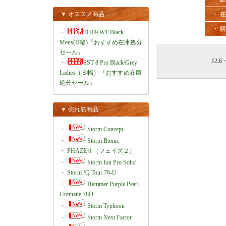
▼ オススメ商品
・ 
・ 
・
THE9 WT Black
Mens(D幅)『おすすめ在庫処分
セール』
12.6・
・
SST 8 Pro Black/Grey
Ladies（Ｂ幅）『おすすめ在庫
処分セール』
▼ 売れ筋商品
・
Storm Concept
・
Storm Bionic
・
PHAZEⅡ（フェイズ２）
・
Storm Ion Pro Solid
・
Storm !Q Tour 78-U
・
Hammer Purple Pearl
Urethane 78D
・
Storm Typhoon
・
Storm Next Factor