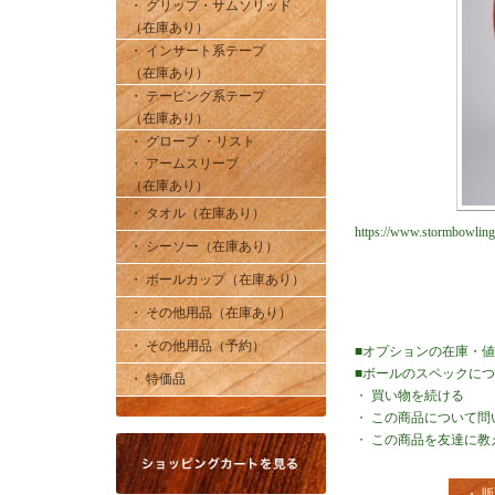
・ グリップ・サムソリッド
（在庫あり）
・ インサート系テープ
（在庫あり）
・ テーピング系テープ
（在庫あり）
・ グローブ ・リスト
・ アームスリーブ
（在庫あり）
・ タオル（在庫あり）
https://www.stormbowlin
・ シーソー（在庫あり）
・ ボールカップ（在庫あり）
・ その他用品（在庫あり）
・ その他用品（予約）
■オプションの在庫・
■ボールのスペックに
・ 特価品
・
買い物を続ける
・
この商品について問
・
この商品を友達に教
・ 