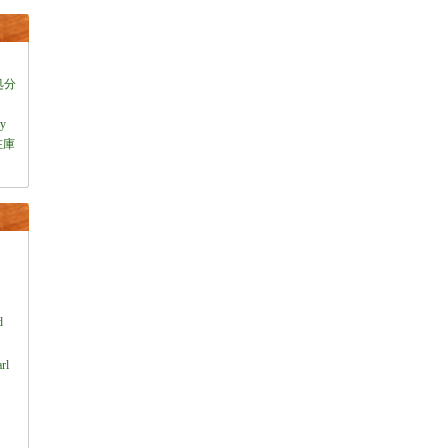
処分
ey
在庫
）
d
rl