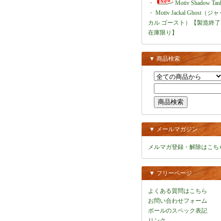
・
Motiv Shadow Tan
・
Motiv Jackal Ghost（ジ
カル ゴースト）【製造終了
在庫限り】
▼ 商品検索
▼ メールマガジン
メルマガ登録・解除はこち
▼ フリーページ
よくある質問はこちら
お問い合わせフォーム
ボールのスペック表記
リンク