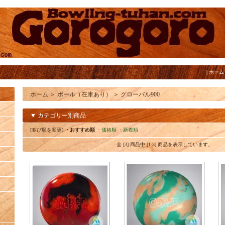
|
ホーム
ホーム
＞
ボール（在庫あり）
＞
グローバル900
▼ カテゴリー別商品
[並び順を変更]
・おすすめ順
・価格順
・新着順
全 [3] 商品中 [1-3] 商品を表示しています。