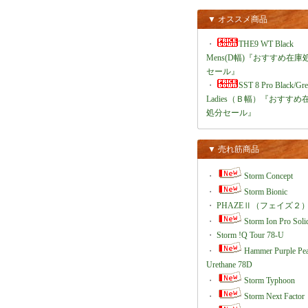
▼ オススメ商品
・
THE9 WT Black
Mens(D幅)『おすすめ在庫
セール』
・
SST 8 Pro Black/Gr
Ladies（Ｂ幅）『おすすめ
処分セール』
▼ 売れ筋商品
・
Storm Concept
・
Storm Bionic
・
PHAZEⅡ（フェイズ２
・
Storm Ion Pro Soli
・
Storm !Q Tour 78-U
・
Hammer Purple Pea
Urethane 78D
・
Storm Typhoon
・
Storm Next Factor