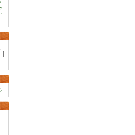
k
ャッ
・
ら