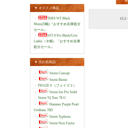
・ 
▼ オススメ商品
・
THE9 WT Black
15.2
Mens(D幅)『おすすめ在庫処分
セール』
・
SST 8 Pro Black/Grey
Ladies（Ｂ幅）『おすすめ在庫
処分セール』
▼ 売れ筋商品
・
Storm Concept
・
Storm Bionic
・
PHAZEⅡ（フェイズ２）
・
Storm Ion Pro Solid
・
Storm !Q Tour 78-U
・
Hammer Purple Pearl
Urethane 78D
・
Storm Typhoon
・
Storm Next Factor