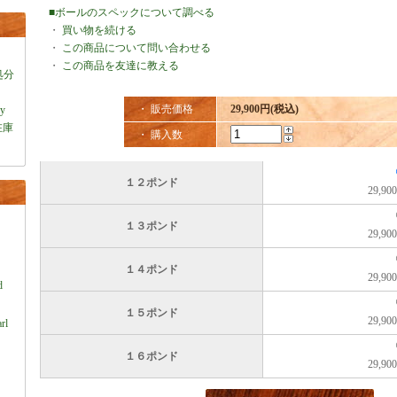
■ボールのスペックについて調べる
・
買い物を続ける
・
この商品について問い合わせる
・
この商品を友達に教える
処分
・ 販売価格
29,900円(税込)
ey
在庫
・ 購入数
１２ポンド
29,9
１３ポンド
29,9
）
１４ポンド
29,9
d
１５ポンド
29,9
rl
１６ポンド
29,9