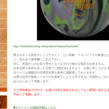
https://hammerbowling.com/products/hammerhead-pearl
重さのオンス指定やトップウエイト、ピン距離、マスバイアスの配置な
ら、合わせて備考欄へご記入下さい。
）
但し、米国からのお取り寄せとなりますので細かな指定が出来ません。
出来る限り余裕を持った仕様でご指定頂きますよう、お願い申し上げま
当ページは掲載日の代理店在庫を参考に掲載致しておりますが、
在庫の完売や製造メーカーの生産終了により入手できない可能性もござ
あらかじめご了承願います。
※ご予約商品ですので、お届け日時を指定されましてもご希望に添えま
予めご了承願います。
■オプションの値段詳細はこちら