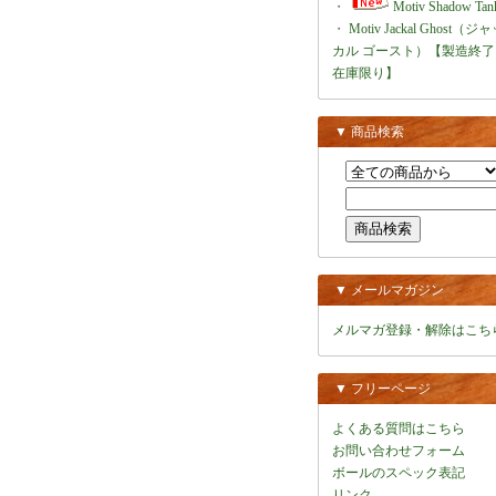
・
Motiv Shadow Tan
・
Motiv Jackal Ghost（ジ
カル ゴースト）【製造終了
在庫限り】
▼ 商品検索
▼ メールマガジン
メルマガ登録・解除はこち
▼ フリーページ
よくある質問はこちら
お問い合わせフォーム
ボールのスペック表記
リンク