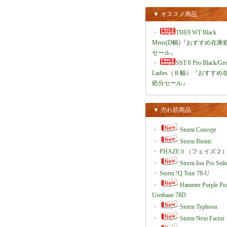
▼ オススメ商品
・
THE9 WT Black
Mens(D幅)『おすすめ在庫
セール』
・
SST 8 Pro Black/Gr
Ladies（Ｂ幅）『おすすめ
処分セール』
▼ 売れ筋商品
・
Storm Concept
・
Storm Bionic
・
PHAZEⅡ（フェイズ２
・
Storm Ion Pro Soli
・
Storm !Q Tour 78-U
・
Hammer Purple Pea
Urethane 78D
・
Storm Typhoon
・
Storm Next Factor