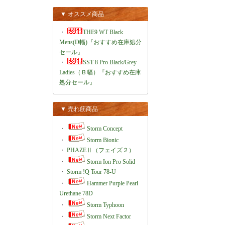
▼ オススメ商品
・
THE9 WT Black
Mens(D幅)『おすすめ在庫処分
セール』
・
SST 8 Pro Black/Grey
Ladies（Ｂ幅）『おすすめ在庫
処分セール』
▼ 売れ筋商品
・
Storm Concept
・
Storm Bionic
・
PHAZEⅡ（フェイズ２）
・
Storm Ion Pro Solid
・
Storm !Q Tour 78-U
・
Hammer Purple Pearl
Urethane 78D
・
Storm Typhoon
・
Storm Next Factor