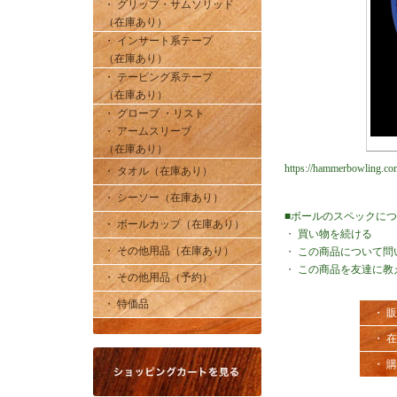
・ グリップ・サムソリッド
（在庫あり）
・ インサート系テープ
（在庫あり）
・ テーピング系テープ
（在庫あり）
・ グローブ ・リスト
・ アームスリーブ
（在庫あり）
https://hammerbowling.com
・ タオル（在庫あり）
・ シーソー（在庫あり）
■ボールのスペックに
・ ボールカップ（在庫あり）
・
買い物を続ける
・ その他用品（在庫あり）
・
この商品について問
・
この商品を友達に教
・ その他用品（予約）
・ 特価品
・ 
・ 
・ 