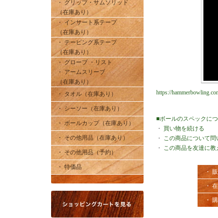
・ グリップ・サムソリッド
（在庫あり）
・ インサート系テープ
（在庫あり）
・ テーピング系テープ
（在庫あり）
・ グローブ ・リスト
・ アームスリーブ
（在庫あり）
https://hammerbowling.com
・ タオル（在庫あり）
・ シーソー（在庫あり）
■ボールのスペックに
・ ボールカップ（在庫あり）
・
買い物を続ける
・ その他用品（在庫あり）
・
この商品について問
・
この商品を友達に教
・ その他用品（予約）
・ 特価品
・ 
・ 
・ 