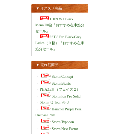
▼ オススメ商品
・
THE9 WT Black
Mens(D幅)『おすすめ在庫処分
セール』
・
SST 8 Pro Black/Grey
Ladies（Ｂ幅）『おすすめ在庫
処分セール』
▼ 売れ筋商品
・
Storm Concept
・
Storm Bionic
・
PHAZEⅡ（フェイズ２）
・
Storm Ion Pro Solid
・
Storm !Q Tour 78-U
・
Hammer Purple Pearl
Urethane 78D
・
Storm Typhoon
・
Storm Next Factor