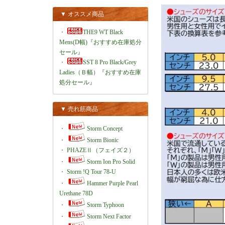
▼ オススメ商品
・
THE9 WT Black
Mens(D幅)『おすすめ在庫処分
セール』
・
SST 8 Pro Black/Grey
Ladies（Ｂ幅）『おすすめ在庫
処分セール』
▼ 売れ筋商品
・
Storm Concept
・
Storm Bionic
・
PHAZEⅡ（フェイズ２）
・
Storm Ion Pro Solid
・
Storm !Q Tour 78-U
・
Hammer Purple Pearl
Urethane 78D
・
Storm Typhoon
・
Storm Next Factor