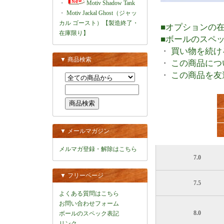
・
Motiv Shadow Tank
・
Motiv Jackal Ghost（ジャッ
カル ゴースト）【製造終了・
■オプションの
在庫限り】
■ボールのスペ
・
買い物を続け
▼ 商品検索
・
この商品につ
・
この商品を友
▼ メールマガジン
メルマガ登録・解除はこちら
7.0
▼ フリーページ
7.5
よくある質問はこちら
お問い合わせフォーム
8.0
ボールのスペック表記
リンク