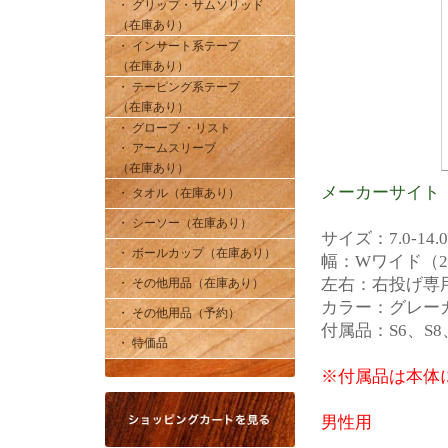
・ グリップ・サムソリッド
（在庫あり）
・ インサート系テープ
（在庫あり）
・ テーピング系テープ
（在庫あり）
・ グローブ ・リスト
・ アームスリーブ
（在庫あり）
メーカーサイト
・ タオル（在庫あり）
・ シーソー（在庫あり）
サイズ：7.0-14
・ ボールカップ（在庫あり）
幅：Wワイド（2
左右：右投げ専
・ その他用品（在庫あり）
カラー：グレー
・ その他用品（予約）
付属品：S6、S8
・ 特価品
※付属品は本体
男性用