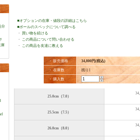
■オプションの在庫・値段の詳細はこちら
処分
■ボールのスペックについて調べる
・
買い物を続ける
ey
・
この商品について問い合わせる
在庫
・
この商品を友達に教える
・ 販売価格
34,800円(税込)
・ 在庫数
残り1
・ 購入数
34
）
25.0cm（7.0）
d
34
25.5cm（7.5）
rl
34
26.0cm（8.0）