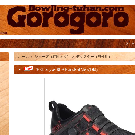
|
ホーム
ホーム
＞
シューズ（在庫あり）
＞
デクスター（男性用）
▼
THE 9 Stryker BOA Black/Red Mens(D幅)