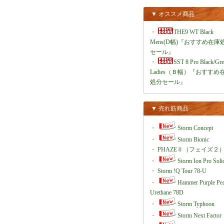
▼ オススメ商品
・
THE9 WT Black
Mens(D幅)『おすすめ在庫
セール』
・
SST 8 Pro Black/Gr
Ladies（Ｂ幅）『おすすめ
処分セール』
▼ 売れ筋商品
・
Storm Concept
・
Storm Bionic
・
PHAZEⅡ（フェイズ２
・
Storm Ion Pro Soli
・
Storm !Q Tour 78-U
・
Hammer Purple Pea
Urethane 78D
・
Storm Typhoon
・
Storm Next Factor