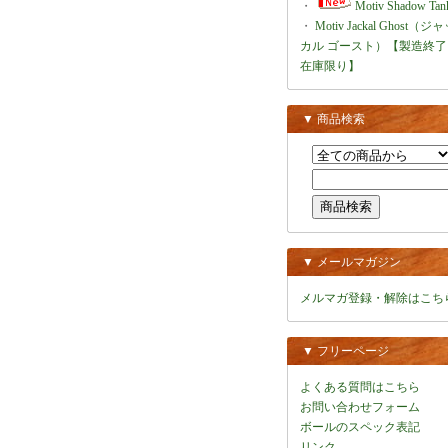
・
Motiv Shadow Tan
・
Motiv Jackal Ghost（ジ
カル ゴースト）【製造終了
在庫限り】
▼ 商品検索
▼ メールマガジン
メルマガ登録・解除はこち
▼ フリーページ
よくある質問はこちら
お問い合わせフォーム
ボールのスペック表記
リンク