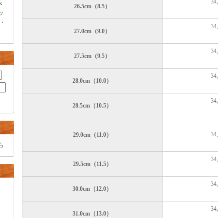
34
k
26.5cm（8.5）
ャッ
・
34
27.0cm（9.0）
34
27.5cm（9.5）
34
28.0cm（10.0）
34
28.5cm（10.5）
34
29.0cm（11.0）
ら
34
29.5cm（11.5）
34
30.0cm（12.0）
34
31.0cm（13.0）