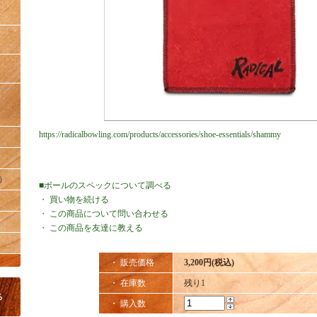
https://radicalbowling.com/products/accessories/shoe-essentials/shammy
）
■ボールのスペックについて調べる
・
買い物を続ける
・
この商品について問い合わせる
・
この商品を友達に教える
・ 販売価格
3,200円(税込)
・ 在庫数
残り1
・ 購入数