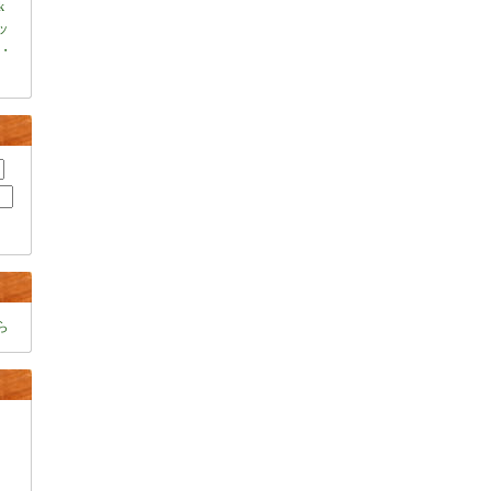
k
ャッ
・
ら