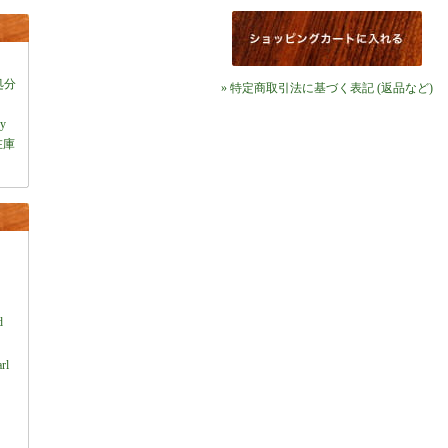
処分
» 特定商取引法に基づく表記 (返品など)
ey
在庫
）
d
rl