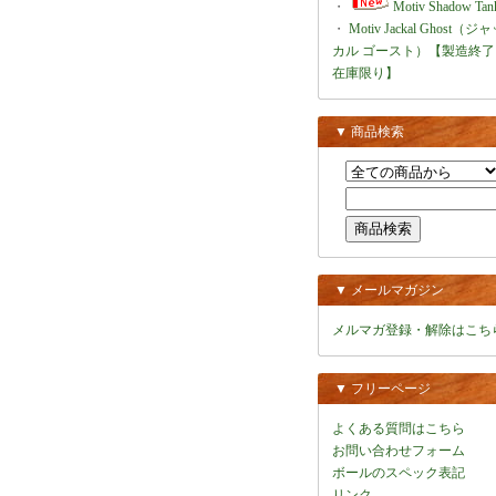
・
Motiv Shadow Tan
・
Motiv Jackal Ghost（ジ
カル ゴースト）【製造終了
在庫限り】
▼ 商品検索
▼ メールマガジン
メルマガ登録・解除はこち
▼ フリーページ
よくある質問はこちら
お問い合わせフォーム
ボールのスペック表記
リンク