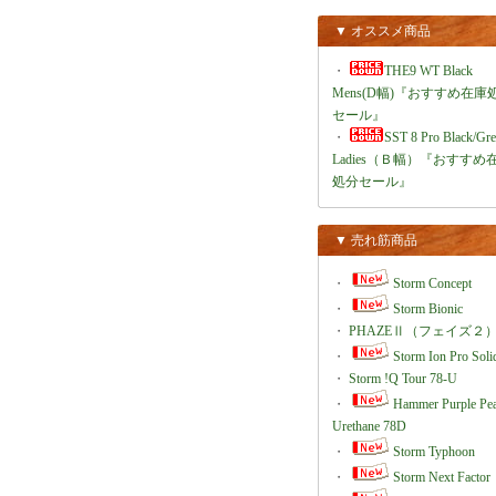
▼ オススメ商品
・
THE9 WT Black
Mens(D幅)『おすすめ在庫
セール』
・
SST 8 Pro Black/Gr
Ladies（Ｂ幅）『おすすめ
処分セール』
▼ 売れ筋商品
・
Storm Concept
・
Storm Bionic
・
PHAZEⅡ（フェイズ２
・
Storm Ion Pro Soli
・
Storm !Q Tour 78-U
・
Hammer Purple Pea
Urethane 78D
・
Storm Typhoon
・
Storm Next Factor