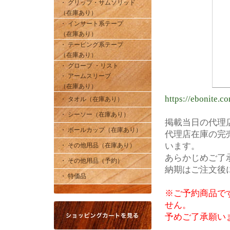
・ グリップ・サムソリッド
（在庫あり）
・ インサート系テープ
（在庫あり）
・ テーピング系テープ
（在庫あり）
・ グローブ ・リスト
・ アームスリーブ
（在庫あり）
https://ebonite.c
・ タオル（在庫あり）
・ シーソー（在庫あり）
掲載当日の代理
・ ボールカップ（在庫あり）
代理店在庫の完
います。
・ その他用品（在庫あり）
あらかじめご了
・ その他用品（予約）
納期はご注文後
・ 特価品
※ご予約商品で
せん。
予めご了承願い