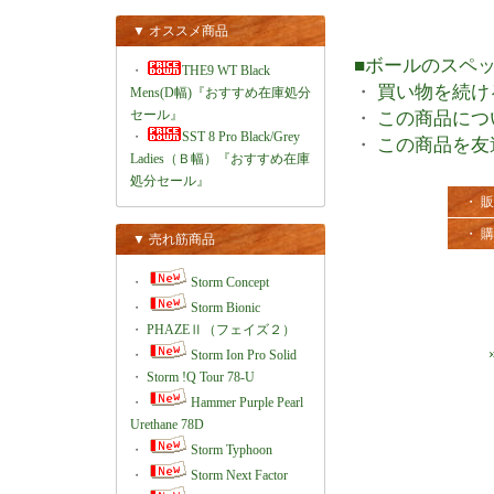
▼ オススメ商品
■ボールのスペ
・
THE9 WT Black
・
買い物を続け
Mens(D幅)『おすすめ在庫処分
セール』
・
この商品につ
・
SST 8 Pro Black/Grey
・
この商品を友
Ladies（Ｂ幅）『おすすめ在庫
処分セール』
・ 
・ 
▼ 売れ筋商品
・
Storm Concept
・
Storm Bionic
・
PHAZEⅡ（フェイズ２）
・
Storm Ion Pro Solid
・
Storm !Q Tour 78-U
・
Hammer Purple Pearl
Urethane 78D
・
Storm Typhoon
・
Storm Next Factor