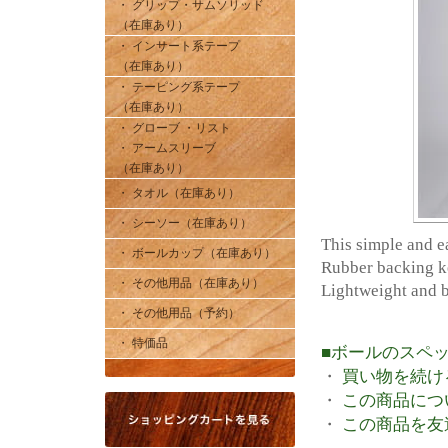
・ グリップ・サムソリッド
（在庫あり）
・ インサート系テープ
（在庫あり）
・ テーピング系テープ
（在庫あり）
・ グローブ ・リスト
・ アームスリーブ
（在庫あり）
・ タオル（在庫あり）
・ シーソー（在庫あり）
This simple and e
・ ボールカップ（在庫あり）
Rubber backing ke
・ その他用品（在庫あり）
Lightweight and b
・ その他用品（予約）
・ 特価品
■ボールのスペ
・
買い物を続け
・
この商品につ
・
この商品を友