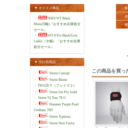
▼ オススメ商品
・ 
・ 
・
THE9 WT Black
Mens(D幅)『おすすめ在庫処分
・ 
セール』
・
SST 8 Pro Black/Grey
Ladies（Ｂ幅）『おすすめ在庫
処分セール』
▼ 売れ筋商品
この商品を買っ
・
Storm Concept
・
Storm Bionic
・
PHAZEⅡ（フェイズ２）
・
Storm Ion Pro Solid
・
Storm !Q Tour 78-U
・
Hammer Purple Pearl
Urethane 78D
・
Storm Typhoon
・
Storm Next Factor