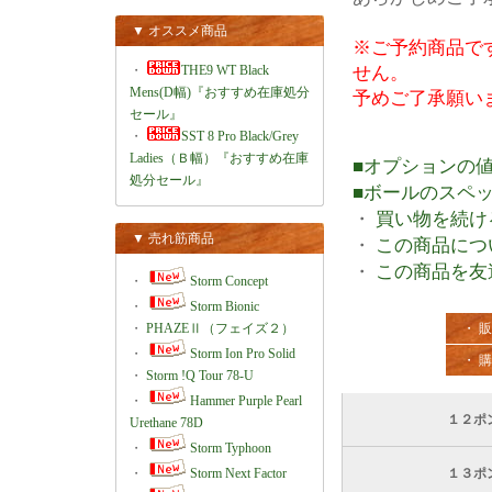
▼ オススメ商品
※ご予約商品で
・
THE9 WT Black
せん。
Mens(D幅)『おすすめ在庫処分
予めご了承願い
セール』
・
SST 8 Pro Black/Grey
Ladies（Ｂ幅）『おすすめ在庫
■オプションの
処分セール』
■ボールのスペ
・
買い物を続け
▼ 売れ筋商品
・
この商品につ
・
この商品を友
・
Storm Concept
・
Storm Bionic
・
PHAZEⅡ（フェイズ２）
・ 
・
Storm Ion Pro Solid
・ 
・
Storm !Q Tour 78-U
・
Hammer Purple Pearl
１２ポ
Urethane 78D
・
Storm Typhoon
・
Storm Next Factor
１３ポ