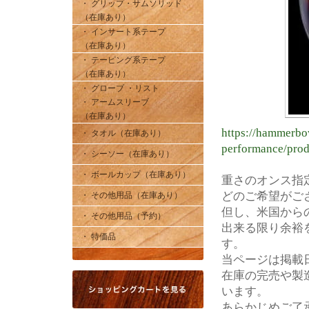
・ グリップ・サムソリッド
（在庫あり）
・ インサート系テープ
（在庫あり）
・ テーピング系テープ
（在庫あり）
・ グローブ ・リスト
・ アームスリーブ
（在庫あり）
https://hammerbo
・ タオル（在庫あり）
performance/prod
・ シーソー（在庫あり）
・ ボールカップ（在庫あり）
重さのオンス指
どのご希望がご
・ その他用品（在庫あり）
但し、米国から
・ その他用品（予約）
出来る限り余裕
・ 特価品
す。
当ページは掲載
在庫の完売や製
います。
あらかじめご了