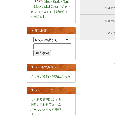
・
Motiv Shadow Tank
・
Motiv Jackal Ghost（ジャッ
１４ポ
カル ゴースト）【製造終了・
在庫限り】
１５ポ
▼ 商品検索
１６ポ
▼ メールマガジン
メルマガ登録・解除はこちら
▼ フリーページ
よくある質問はこちら
お問い合わせフォーム
ボールのスペック表記
リンク