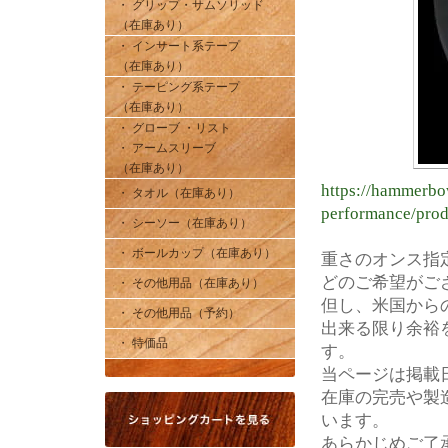
・ グリップ・サムソリッド
（在庫あり）
・ インサート系テープ
（在庫あり）
・ テーピング系テープ
（在庫あり）
・ グローブ ・リスト
・ アームスリーブ
（在庫あり）
https://hammerbo
・ タオル（在庫あり）
performance/pro
・ シーソー（在庫あり）
・ ボールカップ（在庫あり）
重さのオンス指
どのご希望がご
・ その他用品（在庫あり）
但し、米国から
・ その他用品（予約）
出来る限り余裕
・ 特価品
す。
当ページは掲載
在庫の完売や製
います。
あらかじめご了