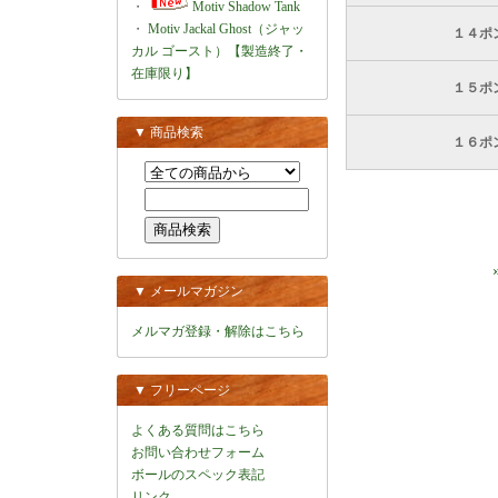
・
Motiv Shadow Tank
・
Motiv Jackal Ghost（ジャッ
１４ポ
カル ゴースト）【製造終了・
在庫限り】
１５ポ
▼ 商品検索
１６ポ
▼ メールマガジン
メルマガ登録・解除はこちら
▼ フリーページ
よくある質問はこちら
お問い合わせフォーム
ボールのスペック表記
リンク