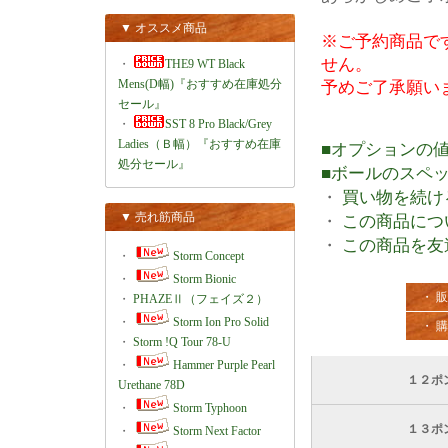
▼ オススメ商品
※ご予約商品で
せん。
・
THE9 WT Black
Mens(D幅)『おすすめ在庫処分
予めご了承願い
セール』
・
SST 8 Pro Black/Grey
Ladies（Ｂ幅）『おすすめ在庫
■オプションの
処分セール』
■ボールのスペ
・
買い物を続け
▼ 売れ筋商品
・
この商品につ
・
この商品を友
・
Storm Concept
・
Storm Bionic
・ 
・
PHAZEⅡ（フェイズ２）
・
Storm Ion Pro Solid
・ 
・
Storm !Q Tour 78-U
・
Hammer Purple Pearl
１２ポ
Urethane 78D
・
Storm Typhoon
１３ポ
・
Storm Next Factor