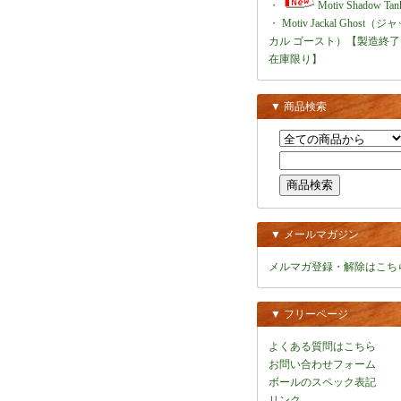
・
Motiv Shadow Tan
・
Motiv Jackal Ghost（ジ
カル ゴースト）【製造終了
在庫限り】
▼ 商品検索
▼ メールマガジン
メルマガ登録・解除はこち
▼ フリーページ
よくある質問はこちら
お問い合わせフォーム
ボールのスペック表記
リンク