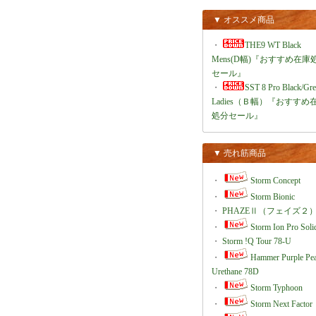
▼ オススメ商品
・
THE9 WT Black
Mens(D幅)『おすすめ在庫
セール』
・
SST 8 Pro Black/Gr
Ladies（Ｂ幅）『おすすめ
処分セール』
▼ 売れ筋商品
・
Storm Concept
・
Storm Bionic
・
PHAZEⅡ（フェイズ２
・
Storm Ion Pro Soli
・
Storm !Q Tour 78-U
・
Hammer Purple Pea
Urethane 78D
・
Storm Typhoon
・
Storm Next Factor