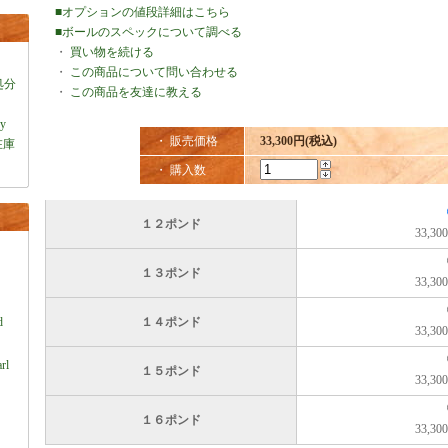
■オプションの値段詳細はこちら
■ボールのスペックについて調べる
・
買い物を続ける
・
この商品について問い合わせる
処分
・
この商品を友達に教える
ey
・ 販売価格
33,300円(税込)
在庫
・ 購入数
１２ポンド
33,3
１３ポンド
33,3
）
d
１４ポンド
33,3
rl
１５ポンド
33,3
１６ポンド
33,3