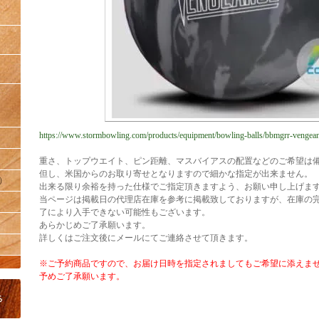
https://www.stormbowling.com/products/equipment/bowling-balls/bbmgrr-vengea
重さ、トップウエイト、ピン距離、マスバイアスの配置などのご希望は
但し、米国からのお取り寄せとなりますので細かな指定が出来ません。
）
出来る限り余裕を持った仕様でご指定頂きますよう、お願い申し上げま
当ページは掲載日の代理店在庫を参考に掲載致しておりますが、在庫の
了により入手できない可能性もございます。
あらかじめご了承願います。
詳しくはご注文後にメールにてご連絡させて頂きます。
※ご予約商品ですので、お届け日時を指定されましてもご希望に添えま
予めご了承願います。