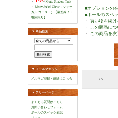
・
Motiv Shadow Tank
・
Motiv Jackal Ghost（ジャッ
■オプションの
カル ゴースト）【製造終了・
■ボールのスペ
在庫限り】
・
買い物を続け
・
この商品につ
▼ 商品検索
・
この商品を友
▼ メールマガジン
メルマガ登録・解除はこちら
9.5
▼ フリーページ
よくある質問はこちら
お問い合わせフォーム
ボールのスペック表記
リンク