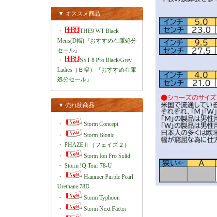
▼ オススメ商品
・
THE9 WT Black
Mens(D幅)『おすすめ在庫処分
セール』
・
SST 8 Pro Black/Grey
Ladies（Ｂ幅）『おすすめ在庫
処分セール』
▼ 売れ筋商品
・
Storm Concept
・
Storm Bionic
・
PHAZEⅡ（フェイズ２）
・
Storm Ion Pro Solid
・
Storm !Q Tour 78-U
・
Hammer Purple Pearl
Urethane 78D
・
Storm Typhoon
・
Storm Next Factor