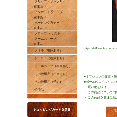
・ グリップ・サムソリッド
（在庫あり）
・ インサート系テープ
（在庫あり）
・ テーピング系テープ
（在庫あり）
・ グローブ ・リスト
・ アームスリーブ
（在庫あり）
https://dv8bowling.com/pro
・ タオル（在庫あり）
・ シーソー（在庫あり）
・ ボールカップ（在庫あり）
・ その他用品（在庫あり）
■オプションの在庫・
・ その他用品（予約）
■ボールのスペックに
・
買い物を続ける
・ 特価品
・
この商品について問
・
この商品を友達に教
・ 