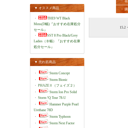
・ 
▼ オススメ商品
・ 
・
THE9 WT Black
Mens(D幅)『おすすめ在庫処分
15.2
セール』
・
SST 8 Pro Black/Grey
Ladies（Ｂ幅）『おすすめ在庫
処分セール』
▼ 売れ筋商品
・
Storm Concept
・
Storm Bionic
・
PHAZEⅡ（フェイズ２）
・
Storm Ion Pro Solid
・
Storm !Q Tour 78-U
・
Hammer Purple Pearl
Urethane 78D
・
Storm Typhoon
・
Storm Next Factor