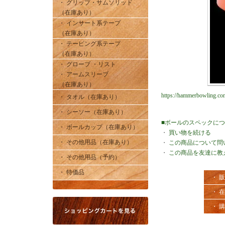
・ グリップ・サムソリッド
（在庫あり）
・ インサート系テープ
（在庫あり）
・ テーピング系テープ
（在庫あり）
・ グローブ ・リスト
・ アームスリーブ
（在庫あり）
https://hammerbowling.com/
・ タオル（在庫あり）
・ シーソー（在庫あり）
■ボールのスペックに
・ ボールカップ（在庫あり）
・
買い物を続ける
・ その他用品（在庫あり）
・
この商品について問
・
この商品を友達に教
・ その他用品（予約）
・ 特価品
・ 
・ 
・ 