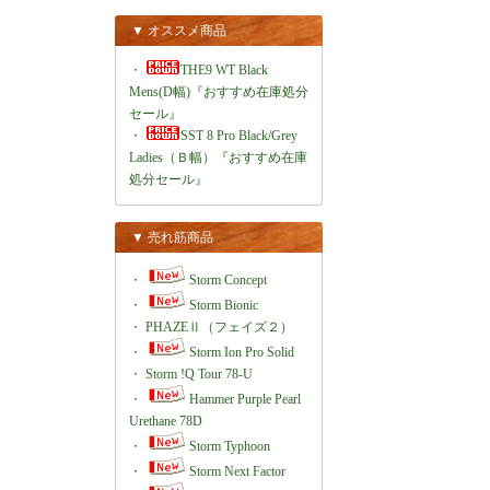
▼ オススメ商品
・
THE9 WT Black
Mens(D幅)『おすすめ在庫処分
セール』
・
SST 8 Pro Black/Grey
Ladies（Ｂ幅）『おすすめ在庫
処分セール』
▼ 売れ筋商品
・
Storm Concept
・
Storm Bionic
・
PHAZEⅡ（フェイズ２）
・
Storm Ion Pro Solid
・
Storm !Q Tour 78-U
・
Hammer Purple Pearl
Urethane 78D
・
Storm Typhoon
・
Storm Next Factor