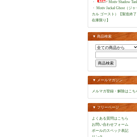
・
Motiv Shadow Tan
・
Motiv Jackal Ghost（ジ
カル ゴースト）【製造終了
在庫限り】
▼ 商品検索
▼ メールマガジン
メルマガ登録・解除はこち
▼ フリーページ
よくある質問はこちら
お問い合わせフォーム
ボールのスペック表記
リンク