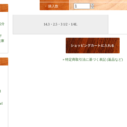
・ 購入数
処分
14.3・2.5・3 1/2・1/4L
ey
在庫
» 特定商取引法に基づく表記 (返品など)
）
d
rl