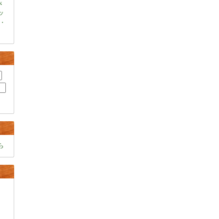
k
ャッ
・
ら