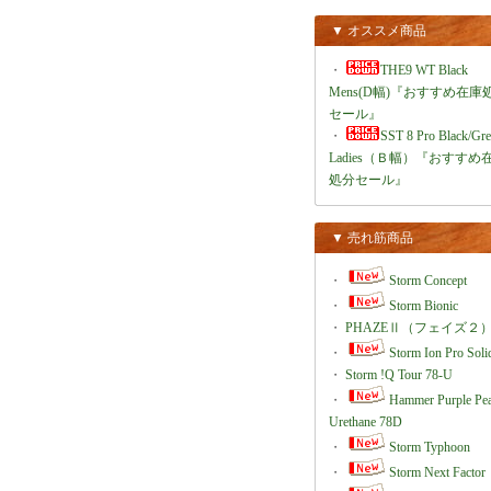
▼ オススメ商品
・
THE9 WT Black
Mens(D幅)『おすすめ在庫
セール』
・
SST 8 Pro Black/Gr
Ladies（Ｂ幅）『おすすめ
処分セール』
▼ 売れ筋商品
・
Storm Concept
・
Storm Bionic
・
PHAZEⅡ（フェイズ２
・
Storm Ion Pro Soli
・
Storm !Q Tour 78-U
・
Hammer Purple Pea
Urethane 78D
・
Storm Typhoon
・
Storm Next Factor