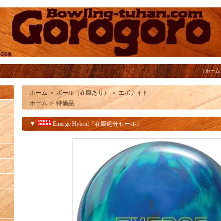
|
ホーム
ホーム
＞
ボール（在庫あり）
＞
エボナイト
ホーム
＞
特価品
▼
Emerge Hybrid『在庫処分セール』