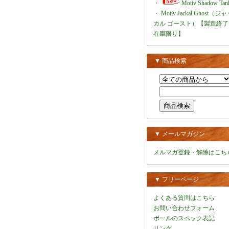
・
Motiv Shadow Tan
・
Motiv Jackal Ghost（ジ
カル ゴースト）【製造終了
在庫限り】
▼ 商品検索
▼ メールマガジン
メルマガ登録・解除はこち
▼ フリーページ
よくある質問はこちら
お問い合わせフォーム
ボールのスペック表記
リンク