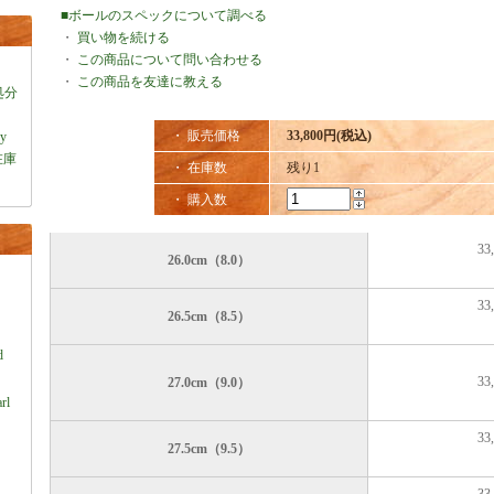
■ボールのスペックについて調べる
・
買い物を続ける
・
この商品について問い合わせる
・
この商品を友達に教える
処分
・ 販売価格
33,800円(税込)
ey
在庫
・ 在庫数
残り1
・ 購入数
33
26.0cm（8.0）
33
26.5cm（8.5）
）
d
33
27.0cm（9.0）
rl
33
27.5cm（9.5）