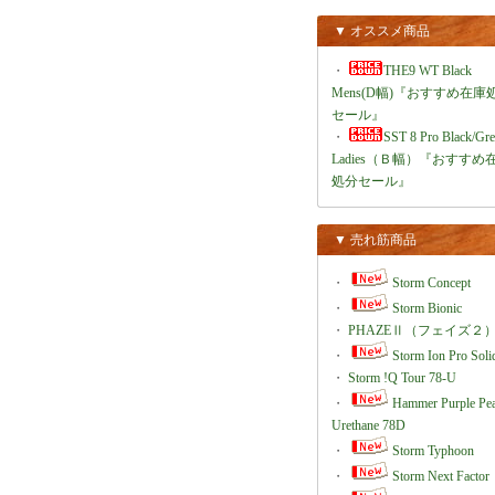
▼ オススメ商品
・
THE9 WT Black
Mens(D幅)『おすすめ在庫
セール』
・
SST 8 Pro Black/Gr
Ladies（Ｂ幅）『おすすめ
処分セール』
▼ 売れ筋商品
・
Storm Concept
・
Storm Bionic
・
PHAZEⅡ（フェイズ２
・
Storm Ion Pro Soli
・
Storm !Q Tour 78-U
・
Hammer Purple Pea
Urethane 78D
・
Storm Typhoon
・
Storm Next Factor