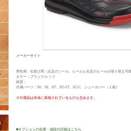
メーカーサイト
男性用、右投げ用（左足のソール、ヒールと右足のヒールが張り替え可
）
カラー：ブラック/レッド
材質：
付属パーツ：S6、S8、H7、H5-ST、H2-C、シューカバー（１枚）
※付属品は本体に装着されているものも含みます。
■オプションの在庫・値段の詳細はこちら