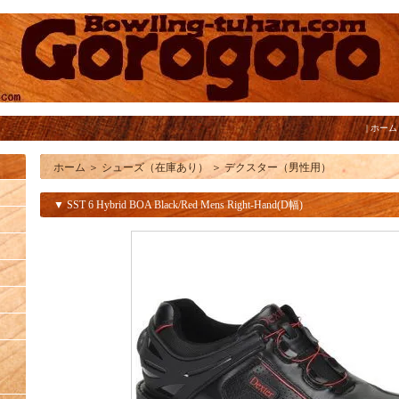
|
ホーム
ホーム
＞
シューズ（在庫あり）
＞
デクスター（男性用）
▼ SST 6 Hybrid BOA Black/Red Mens Right-Hand(D幅)