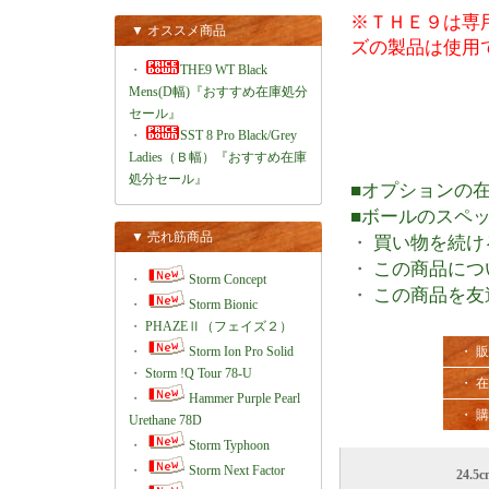
※ＴＨＥ９は専
▼ オススメ商品
ズの製品は使用
・
THE9 WT Black
Mens(D幅)『おすすめ在庫処分
セール』
・
SST 8 Pro Black/Grey
Ladies（Ｂ幅）『おすすめ在庫
処分セール』
■オプションの
■ボールのスペ
▼ 売れ筋商品
・
買い物を続け
・
この商品につ
・
Storm Concept
・
この商品を友
・
Storm Bionic
・
PHAZEⅡ（フェイズ２）
・
Storm Ion Pro Solid
・ 
・
Storm !Q Tour 78-U
・ 
・
Hammer Purple Pearl
・ 
Urethane 78D
・
Storm Typhoon
・
Storm Next Factor
24.5