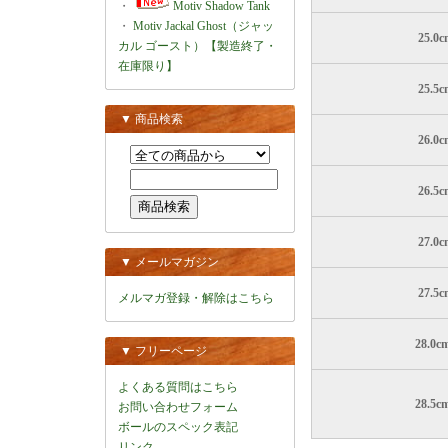
・
Motiv Shadow Tank
・
Motiv Jackal Ghost（ジャッ
25.0
カル ゴースト）【製造終了・
在庫限り】
25.5
▼ 商品検索
26.0
26.5
27.0
▼ メールマガジン
27.5
メルマガ登録・解除はこちら
28.0
▼ フリーページ
よくある質問はこちら
28.5
お問い合わせフォーム
ボールのスペック表記
リンク