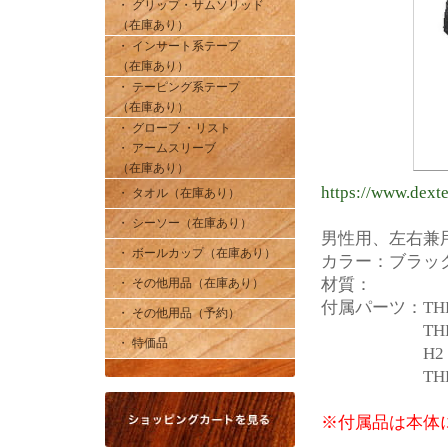
・ グリップ・サムソリッド
（在庫あり）
・ インサート系テープ
（在庫あり）
・ テーピング系テープ
（在庫あり）
・ グローブ ・リスト
・ アームスリーブ
（在庫あり）
https://www.dext
・ タオル（在庫あり）
・ シーソー（在庫あり）
男性用、左右兼
・ ボールカップ（在庫あり）
カラー：ブラッ
材質：
・ その他用品（在庫あり）
付属パーツ：THE9 
・ その他用品（予約）
THE9 SOL
・ 特価品
H2・
THE9 SHO
※付属品は本体