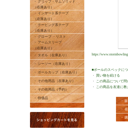
・ グリップ・サムソリッド
（在庫あり）
・ インサート系テープ
（在庫あり）
・ テーピング系テープ
（在庫あり）
・ グローブ ・リスト
・ アームスリーブ
（在庫あり）
https://www.stormbowling
・ タオル（在庫あり）
・ シーソー（在庫あり）
■ボールのスペックに
・ ボールカップ（在庫あり）
・
買い物を続ける
・ その他用品（在庫あり）
・
この商品について問
・
この商品を友達に教
・ その他用品（予約）
・ 特価品
・ 
・ 
・ 