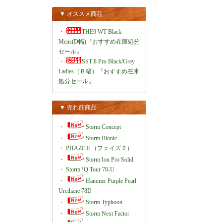
▼ オススメ商品
・
THE9 WT Black
Mens(D幅)『おすすめ在庫処分
セール』
・
SST 8 Pro Black/Grey
Ladies（Ｂ幅）『おすすめ在庫
処分セール』
▼ 売れ筋商品
・
Storm Concept
・
Storm Bionic
・
PHAZEⅡ（フェイズ２）
・
Storm Ion Pro Solid
・
Storm !Q Tour 78-U
・
Hammer Purple Pearl
Urethane 78D
・
Storm Typhoon
・
Storm Next Factor